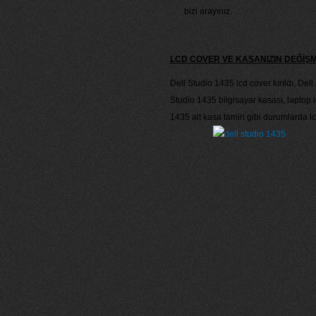
bizi arayınız.
LCD COVER VE KASANIZIN DEĞİŞ
Dell Studio 1435 lcd cover kırıldı, Del
Studio 1435 bilgisayar kasası, laptop 
1435 alt kasa tamiri gibi durumlarda l