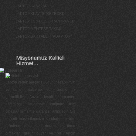
LAPTOP KASALARI
LAPTOP KLAVYE "KEYBORD"
LAPTOP LCD LED EKRAN "PANEL"
LAPTOP MENTEŞE TAKIMI
LAPTOP ŞARJ ALETİ "ADAPTÖR"
Misyonumuz Kaliteli
Hizmet…
Laptop yedek parçada uygun, hesaplı fiyat
ve kaliteli malzeme. Tüm ürünlerimiz
garantilidir. Arıza tespiti tamamen
ücretsizdir. Müdahale ettiğimiz tüm
cihazlar firmamız garantisi altındadır. Siz
değerli müşterilerimize sunduğumuz tüm
ürünlerin arkasında duran bir firma
olmaktan gurur duyar ve bizi tercih