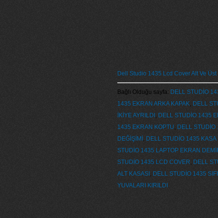
Dell Studio 1435 Lcd Cover Alt Ve Üst
Bağlı Olduğu sayfa:
DELL STUDİO 143
1435 EKRAN ARKA KAPAK
,
DELL ST
İKİYE AYRILDI
,
DELL STUDİO 1435 E
1435 EKRAN KOPTU
,
DELL STUDİO 
DEĞİŞİMİ
,
DELL STUDİO 1435 KASA
STUDİO 1435 LAPTOP EKRAN DEMİ
STUDİO 1435 LCD COVER
,
DELL ST
ALT KASASI
,
DELL STUDİO 1435 SI
YUVALARI KIRILDI