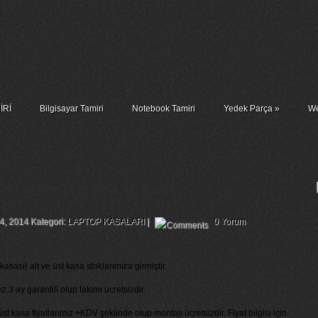
İRİ
Bilgisayar Tamiri
Notebook Tamiri
Yedek Parça
»
We
cd Cover Alt Ve Üst Kasa
4, 2014 Kategori:
LAPTOP KASALARI
|
0 Yorum
asası) alt ve üst kasa stoklarımıza girmiştir.
 3 ay garantili olup takımı ücretsizdir.
üst kasa fiyatlarımız +KDV şeklinde olup montajı ücretsizdir. Fiyat bilgisi için