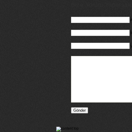
Bize Yorum Yaparsanız
A
M