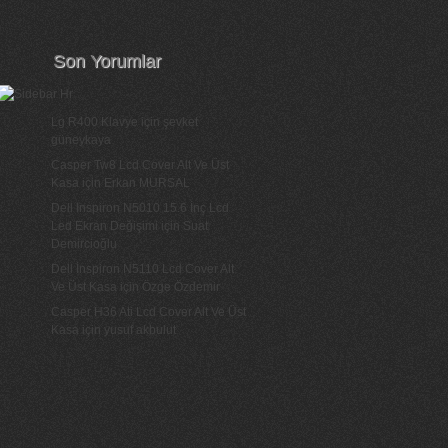
Son Yorumlar
Lg R400 Klavye
için
şevket
güneykaya
Casper Tw8 Lcd Cover Alt Ve Üst
Kasa
için
Erkan MURSAL
Dell Inspiron N5010 15.6 İnç Lcd
Led Ekran Değişimi
için
Suat
Demircioğlu
Dell İnspiron N5110 Lcd Cover Alt
Ve Üst Kasa
için
Özge Özdemir
Casper H36 Ati Lcd Cover Alt Ve Üst
Kasa
için
yusuf akbulut