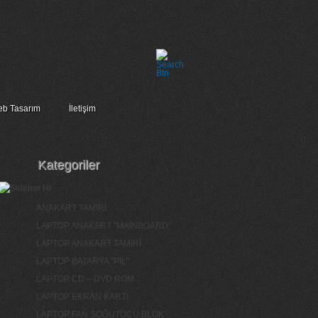
b Tasarım
İletişim
Kategoriler
ANAKART TAMİRİ
LAPTOP ANAKART "MAİNBOARD"
LAPTOP ANAKART TAMİRİ
LAPTOP BATARYA "PİL"
LAPTOP CD – DVD ROM
LAPTOP EKRAN KARTI
LAPTOP FAN SOĞUTUCU BLOK