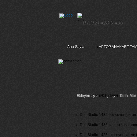
0 (312) 424 0 450
Ana Sayfa
LAPTOP ANAKART TAM
Dell Studio 1435 L
Ekleyen :
pemabilgisayar
Tarih: Mar 
Dell Studio 1435 lcd cover (ekran k
Dell Studio 1435 laptop kasalarımız
Dell Studio 1435 lcd cover , alt ve 