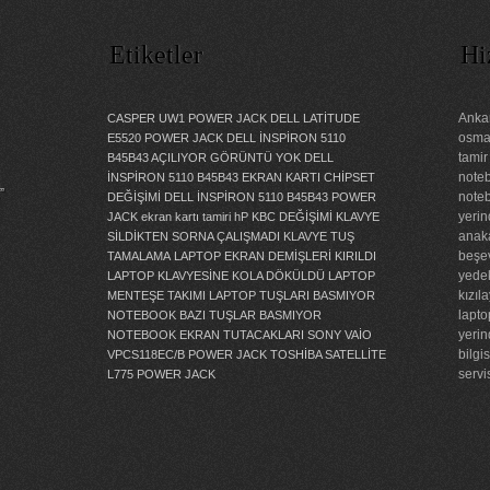
Etiketler
Hi
Ankar
CASPER UW1 POWER JACK
DELL LATİTUDE
osman
E5520 POWER JACK
DELL İNSPİRON 5110
tamir
B45B43 AÇILIYOR GÖRÜNTÜ YOK
DELL
noteb
İNSPİRON 5110 B45B43 EKRAN KARTI CHİPSET
”
noteb
DEĞİŞİMİ
DELL İNSPİRON 5110 B45B43 POWER
yerin
JACK
ekran kartı tamiri
hP KBC DEĞİŞİMİ
KLAVYE
anaka
SİLDİKTEN SORNA ÇALIŞMADI
KLAVYE TUŞ
beşev
TAMALAMA
LAPTOP EKRAN DEMİŞLERİ KIRILDI
yedek
LAPTOP KLAVYESİNE KOLA DÖKÜLDÜ
LAPTOP
kızıl
MENTEŞE TAKIMI
LAPTOP TUŞLARI BASMIYOR
lapto
NOTEBOOK BAZI TUŞLAR BASMIYOR
yerin
NOTEBOOK EKRAN TUTACAKLARI
SONY VAİO
bilgi
VPCS118EC/B POWER JACK
TOSHİBA SATELLİTE
servi
L775 POWER JACK