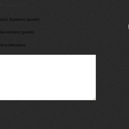
 Seviniriz...
dınız Soyadonız (gerekli)
ail Adresiniz (gerekli)
Varsa Websiteniz