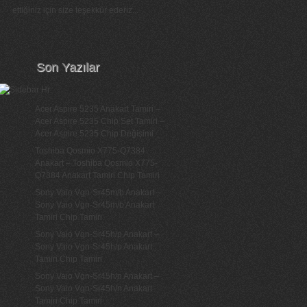
ettiğiniz için size teşekkür ederiz...
Son Yazılar
Acer Aspire 5235 Anakart Tamiri –
Acer Aspire 5235 Chip Set Tamiri –
Acer Aspire 5235 Chip Değişimi
Toshiba Qosmio X775-Q7384
Anakart – Toshiba Qosmio X775-
Q7384 Anakart Tamiri Chip Tamiri
Sony Vaio Vgn-Sr45m/b Anakart –
Sony Vaio Vgn-Sr45m/b Anakart
Tamiri Chip Tamiri
Sony Vaio Vgn-Sr45h/p Anakart –
Sony Vaio Vgn-Sr45h/p Anakart
Tamiri Chip Tamiri
Sony Vaio Vgn-Sr45h/n Anakart –
Sony Vaio Vgn-Sr45h/n Anakart
Tamiri Chip Tamiri