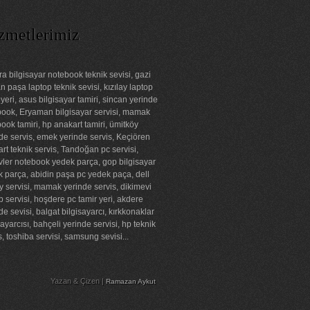
zmetlerimiz
a bilgisayar notebook teknik sevisi, gazi
 paşa laptop teknik sevisi, kızılay laptop
 yeri, asus bilgisayar tamiri, sincan yerinde
ook, Eryaman bilgisayar servisi, mamak
ook tamiri, hp anakart tamiri, ümitköy
de servis, emek yerinde servis, Keçiören
rt teknik servis, Tandoğan pc servisi,
ler notebook yedek parça, gop bilgisayar
 parça, abidin paşa pc yedek paça, dell
ay servisi, mamak yerinde servis, dikimevi
p servisi, hoşdere pc tamir yeri, akdere
de sevisi, balgat bilgisayarcı, kırkkonaklar
sayarcısı, bahçeli yerinde servisi, hp teknik
s, toshiba servisi, samsung sevisi...
Yazan & Çizen |
Ramazan Aykut