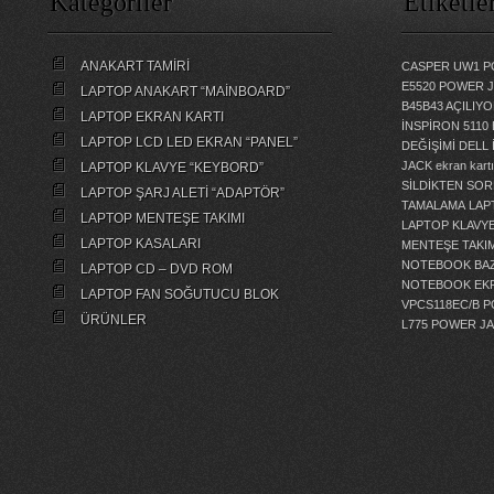
Kategoriler
Etiketle
ANAKART TAMİRİ
CASPER UW1 P
E5520 POWER 
LAPTOP ANAKART “MAİNBOARD”
B45B43 AÇILI
LAPTOP EKRAN KARTI
İNSPİRON 5110
LAPTOP LCD LED EKRAN “PANEL”
DEĞİŞİMİ
DELL 
JACK
ekran kartı
LAPTOP KLAVYE “KEYBORD”
SİLDİKTEN SOR
LAPTOP ŞARJ ALETİ “ADAPTÖR”
TAMALAMA
LAP
LAPTOP MENTEŞE TAKIMI
LAPTOP KLAVY
LAPTOP KASALARI
MENTEŞE TAKIM
NOTEBOOK BAZ
LAPTOP CD – DVD ROM
NOTEBOOK EKR
LAPTOP FAN SOĞUTUCU BLOK
VPCS118EC/B 
ÜRÜNLER
L775 POWER J