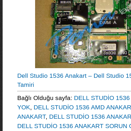
Dell Studio 1536 Anakart – Dell Studio 1
Tamiri
Bağlı Olduğu sayfa:
DELL STUDİO 153
YOK
,
DELL STUDİO 1536 AMD ANAKAR
ANAKART
,
DELL STUDİO 1536 ANAKAR
DELL STUDİO 1536 ANAKART SORUN