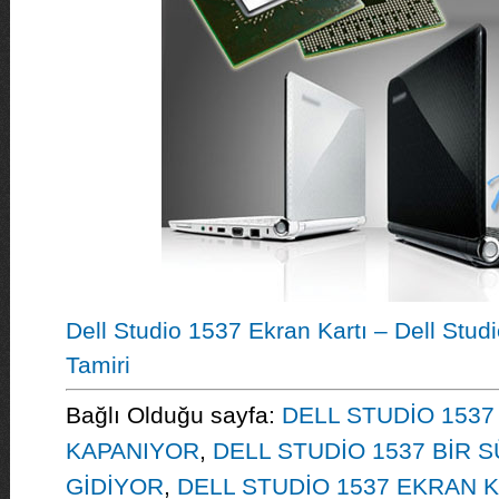
Dell Studio 1537 Ekran Kartı – Dell Stud
Tamiri
Bağlı Olduğu sayfa:
DELL STUDİO 1537 
KAPANIYOR
,
DELL STUDİO 1537 BİR
GİDİYOR
,
DELL STUDİO 1537 EKRAN K