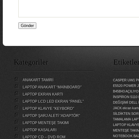
Kategoriler
Etiketle
ANAKART TAMİRİ
CASPER UW1 P
E5520 POWER 
LAPTOP ANAKART “MAİNBOARD”
B45B43 AÇILI
LAPTOP EKRAN KARTI
İNSPİRON 5110
LAPTOP LCD LED EKRAN “PANEL”
DEĞİŞİMİ
DELL 
JACK
ekran kartı
LAPTOP KLAVYE “KEYBORD”
SİLDİKTEN SOR
LAPTOP ŞARJ ALETİ “ADAPTÖR”
TAMALAMA
LAP
LAPTOP MENTEŞE TAKIMI
LAPTOP KLAVY
LAPTOP KASALARI
MENTEŞE TAKIM
NOTEBOOK BAZ
LAPTOP CD – DVD ROM