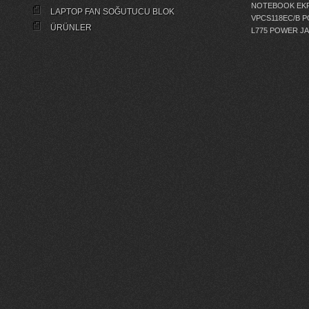
NOTEBOOK EKR
LAPTOP FAN SOĞUTUCU BLOK
VPCS118EC/B 
ÜRÜNLER
L775 POWER J