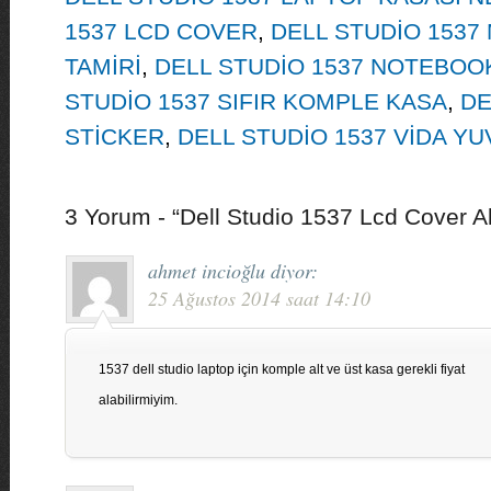
1537 LCD COVER
,
DELL STUDİO 1537
TAMİRİ
,
DELL STUDİO 1537 NOTEBOOK
STUDİO 1537 SIFIR KOMPLE KASA
,
DE
STİCKER
,
DELL STUDİO 1537 VİDA YUV
3 Yorum - “Dell Studio 1537 Lcd Cover A
ahmet incioğlu
diyor:
25 Ağustos 2014 saat 14:10
1537 dell studio laptop için komple alt ve üst kasa gerekli fiyat
alabilirmiyim.