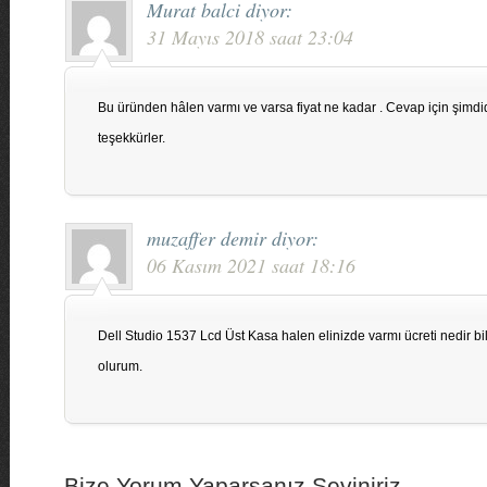
Murat balci
diyor:
31 Mayıs 2018 saat 23:04
Bu üründen hâlen varmı ve varsa fiyat ne kadar . Cevap için şimd
teşekkürler.
muzaffer demir
diyor:
06 Kasım 2021 saat 18:16
Dell Studio 1537 Lcd Üst Kasa halen elinizde varmı ücreti nedir b
olurum.
Bize Yorum Yaparsanız Seviniriz...