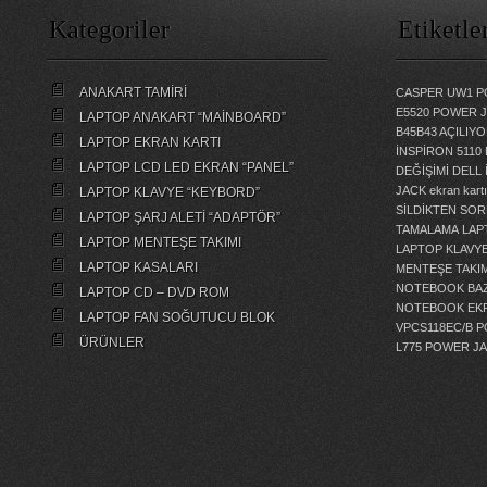
Kategoriler
Etiketle
ANAKART TAMİRİ
CASPER UW1 P
E5520 POWER 
LAPTOP ANAKART “MAİNBOARD”
B45B43 AÇILI
LAPTOP EKRAN KARTI
İNSPİRON 5110
LAPTOP LCD LED EKRAN “PANEL”
DEĞİŞİMİ
DELL 
JACK
ekran kartı
LAPTOP KLAVYE “KEYBORD”
SİLDİKTEN SOR
LAPTOP ŞARJ ALETİ “ADAPTÖR”
TAMALAMA
LAP
LAPTOP MENTEŞE TAKIMI
LAPTOP KLAVY
LAPTOP KASALARI
MENTEŞE TAKIM
NOTEBOOK BAZ
LAPTOP CD – DVD ROM
NOTEBOOK EKR
LAPTOP FAN SOĞUTUCU BLOK
VPCS118EC/B 
ÜRÜNLER
L775 POWER J