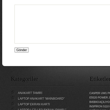
Kategoriler
Etiketle
ANAKART TAMİRİ
CASPER UW1 P
E5520 POWER 
LAPTOP ANAKART “MAİNBOARD”
B45B43 AÇILI
LAPTOP EKRAN KARTI
İNSPİRON 5110