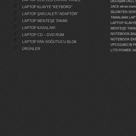
LAPTOP LCD LED EKRAN “PANEL”
DEĞİŞİMİ
DELL 
JACK
ekran kartı
LAPTOP KLAVYE “KEYBORD”
SİLDİKTEN SOR
LAPTOP ŞARJ ALETİ “ADAPTÖR”
TAMALAMA
LAP
LAPTOP MENTEŞE TAKIMI
LAPTOP KLAVY
LAPTOP KASALARI
MENTEŞE TAKIM
NOTEBOOK BAZ
LAPTOP CD – DVD ROM
NOTEBOOK EKR
LAPTOP FAN SOĞUTUCU BLOK
VPCS118EC/B 
ÜRÜNLER
L775 POWER J