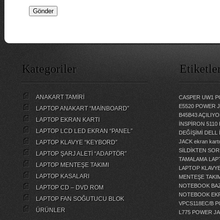
Kategoriler
Etiketle
ANAKART TAMİRİ
CASPER UW1 P
E5520 POWER 
LAPTOP ANAKART “MAİNBOARD”
B45B43 AÇILI
LAPTOP EKRAN KARTI
İNSPİRON 5110
LAPTOP LCD LED EKRAN “PANEL”
DEĞİŞİMİ
DELL 
JACK
ekran kartı
LAPTOP KLAVYE “KEYBORD”
SİLDİKTEN SOR
LAPTOP ŞARJ ALETİ “ADAPTÖR”
TAMALAMA
LAP
LAPTOP MENTEŞE TAKIMI
LAPTOP KLAVY
LAPTOP KASALARI
MENTEŞE TAKIM
NOTEBOOK BAZ
LAPTOP CD – DVD ROM
NOTEBOOK EKR
LAPTOP FAN SOĞUTUCU BLOK
VPCS118EC/B 
ÜRÜNLER
L775 POWER J