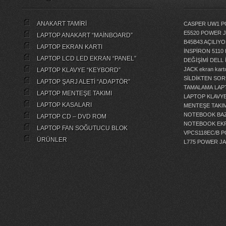
ANAKART TAMİRİ
CASPER UW1 P
E5520 POWER 
LAPTOP ANAKART “MAİNBOARD”
B45B43 AÇILI
LAPTOP EKRAN KARTI
İNSPİRON 5110
LAPTOP LCD LED EKRAN “PANEL”
DEĞİŞİMİ
DELL 
JACK
ekran kartı
LAPTOP KLAVYE “KEYBORD”
SİLDİKTEN SOR
LAPTOP ŞARJ ALETİ “ADAPTÖR”
TAMALAMA
LAP
LAPTOP MENTEŞE TAKIMI
LAPTOP KLAVY
LAPTOP KASALARI
MENTEŞE TAKIM
NOTEBOOK BAZ
LAPTOP CD – DVD ROM
NOTEBOOK EKR
LAPTOP FAN SOĞUTUCU BLOK
VPCS118EC/B 
ÜRÜNLER
L775 POWER J