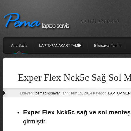
0 (312) 424 0 450
Ana Sayfa
LAPTOP ANAKART TAMİRİ
Bilgisayar Tamiri
Exper Flex Nck5c Sağ Sol M
Ekleyen :
pemabilgisayar
Tarih: Tem 15, 2014 Kategori:
LAPTOP MENT
Exper Flex Nck5c sağ ve sol menteş
girmiştir.