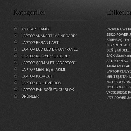
Kategoriler
Etiketle
ANAKART TAMİRİ
CASPER UW1 P
E5520 POWER 
LAPTOP ANAKART “MAİNBOARD”
B45B43 AÇILI
LAPTOP EKRAN KARTI
İNSPİRON 5110
LAPTOP LCD LED EKRAN “PANEL”
DEĞİŞİMİ
DELL 
JACK
ekran kartı
LAPTOP KLAVYE “KEYBORD”
SİLDİKTEN SOR
LAPTOP ŞARJ ALETİ “ADAPTÖR”
TAMALAMA
LAP
LAPTOP MENTEŞE TAKIMI
LAPTOP KLAVY
LAPTOP KASALARI
MENTEŞE TAKIM
NOTEBOOK BAZ
LAPTOP CD – DVD ROM
NOTEBOOK EKR
LAPTOP FAN SOĞUTUCU BLOK
VPCS118EC/B 
ÜRÜNLER
L775 POWER J