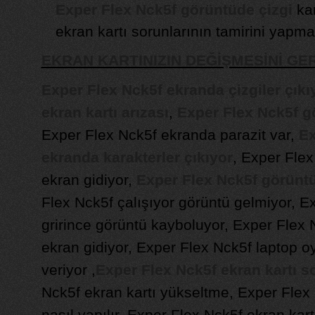
Exper Flex Nck5f görüntüde çizgi
kar
ekran kartı sorunlarının tamirini yapma
EKRAN KARTINIZIN DEĞİŞMESİNİ G
Exper Flex Nck5f ekranda çizgiler çıkı
ekran kartı arızası
,
Exper Flex Nck5f gö
Exper Flex Nck5f ekranda parazit var,
Ex
ekranda karakterler çıkıyor
, Exper Flex
ekran gidiyor,
Exper Flex Nck5f görünt
Flex Nck5f çalışıyor görüntü gelmiyor, 
grirince görüntü kayboluyor, Exper Flex
ekran gidiyor, Exper Flex Nck5f laptop o
veriyor ,
Exper Flex Nck5f ekran kartı so
Nck5f ekran kartı yükseltme, Exper Flex 
nasıl yapılır, Exper Flex Nck5f ekran kartı