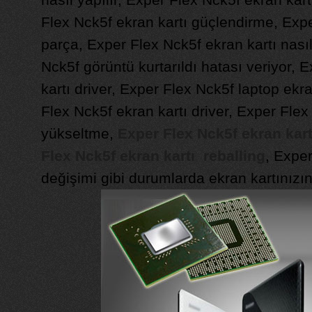
Flex Nck5f ekran kartı güçlendirme, Expe
parça, Exper Flex Nck5f ekran kartı nasıl 
Nck5f görüntü kurtarıldı hatası veriyor, 
kartı driver, Exper Flex Nck5f laptop ekr
Flex Nck5f ekran kartı driver, Exper Flex
yükseltme,
Exper Flex Nck5f ekran kar
Flex Nck5f ekran kartı reballing
, Expe
değişimi gibi durumlarda ekran kartınızın