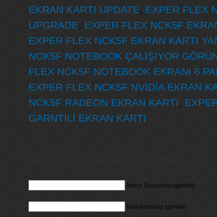
EKRAN KARTI UPDATE
,
EXPER FLEX 
UPGRADE
,
EXPER FLEX NCK5F EKRAN
EXPER FLEX NCK5F EKRAN KARTI YA
NCK5F NOTEBOOK ÇALIŞIYOR GÖRÜ
FLEX NCK5F NOTEBOOK EKRANI 6 P
EXPER FLEX NCK5F NVİDİA EKRAN KA
NCK5F RADEON EKRAN KARTI
,
EXPER
GARNTİLİ EKRAN KARTI
Bize Yorum Yaparsanız Seviniriz...
Adınız Soyadonız (gerekli)
Mail Adresiniz (gerekli)