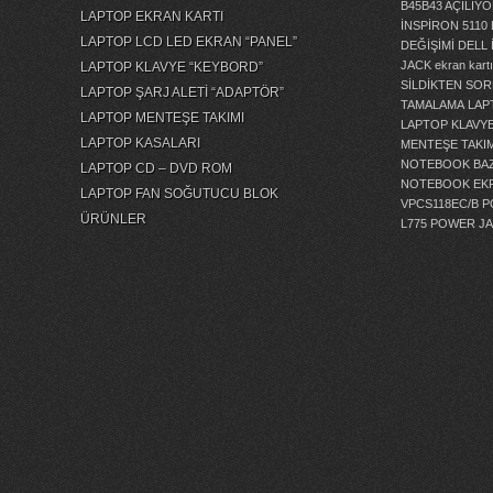
B45B43 AÇILI
LAPTOP EKRAN KARTI
İNSPİRON 5110
LAPTOP LCD LED EKRAN “PANEL”
DEĞİŞİMİ
DELL 
JACK
ekran kartı
LAPTOP KLAVYE “KEYBORD”
SİLDİKTEN SOR
LAPTOP ŞARJ ALETİ “ADAPTÖR”
TAMALAMA
LAP
LAPTOP MENTEŞE TAKIMI
LAPTOP KLAVY
LAPTOP KASALARI
MENTEŞE TAKIM
NOTEBOOK BAZ
LAPTOP CD – DVD ROM
NOTEBOOK EKR
LAPTOP FAN SOĞUTUCU BLOK
VPCS118EC/B 
ÜRÜNLER
L775 POWER J