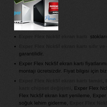
Exper Flex Nck5f ekran kartı
stokları
Exper Flex Nck5f ekran kartı sıfır ve 
garantilidir.
Exper Flex Nck5f ekran kartı fiyatları
montajı ücretsizdir. Fiyat bilgisi için biz
Exper Flex Nck5f ekran kartı tamiri
,
kartı chipset değişimi
, Exper Flex Nc
Flex Nck5f ekran kart yenileme, Exper 
soğuk lehim giderme,
Exper Flex Nck5