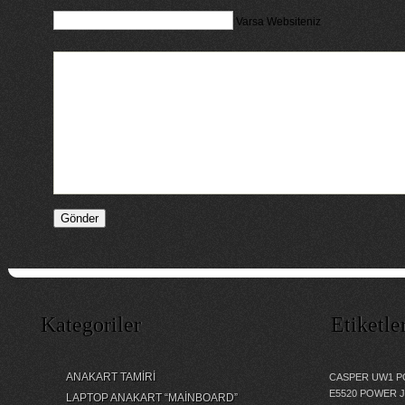
Varsa Websiteniz
Kategoriler
Etiketle
ANAKART TAMİRİ
CASPER UW1 P
E5520 POWER 
LAPTOP ANAKART “MAİNBOARD”