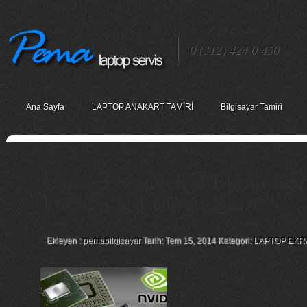
0 (312) 424 0 450
Ana Sayfa
LAPTOP ANAKART TAMİRİ
Bilgisayar Tamiri
Exper Flex Nck5f Ekran Kart
Flex Nck5f Ekran Kartı
Ekleyen :
pemabilgisayar
Tarih: Tem 15, 2014 Kategori:
LAPTOP EKR