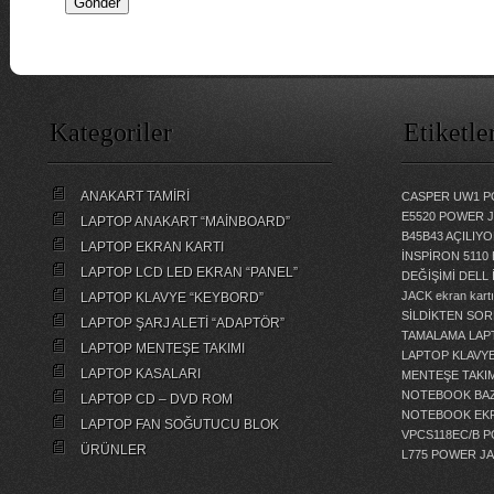
Kategoriler
Etiketle
ANAKART TAMİRİ
CASPER UW1 P
E5520 POWER 
LAPTOP ANAKART “MAİNBOARD”
B45B43 AÇILI
LAPTOP EKRAN KARTI
İNSPİRON 5110
LAPTOP LCD LED EKRAN “PANEL”
DEĞİŞİMİ
DELL 
JACK
ekran kartı
LAPTOP KLAVYE “KEYBORD”
SİLDİKTEN SOR
LAPTOP ŞARJ ALETİ “ADAPTÖR”
TAMALAMA
LAP
LAPTOP MENTEŞE TAKIMI
LAPTOP KLAVY
LAPTOP KASALARI
MENTEŞE TAKIM
NOTEBOOK BAZ
LAPTOP CD – DVD ROM
NOTEBOOK EKR
LAPTOP FAN SOĞUTUCU BLOK
VPCS118EC/B 
ÜRÜNLER
L775 POWER J