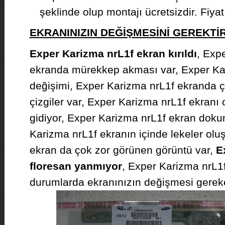
şeklinde olup montajı ücretsizdir. Fiyat b
EKRANINIZIN DEĞİŞMESİNİ GEREKT
Exper Karizma nrL1f ekran kırıldı
, Exp
ekranda mürekkep akması var, Exper Ka
değişimi, Exper Karizma nrL1f ekranda ç
çizgiler var, Exper Karizma nrL1f ekranı
gidiyor, Exper Karizma nrL1f ekran dokun
Karizma nrL1f ekranın içinde lekeler olu
ekran da çok zor görünen görüntü var,
E
floresan yanmıyor
, Exper Karizma nrL1f
durumlarda ekranınızın değişmesi gerekeb