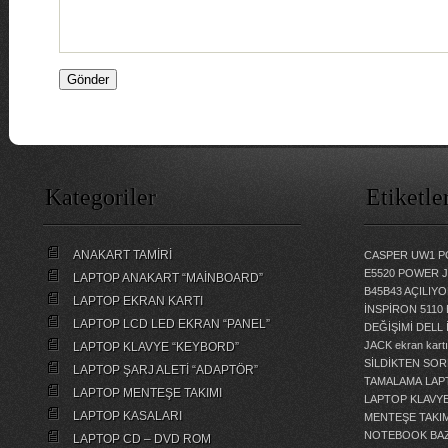
Kategoriler
Etiketle
ANAKART TAMİRİ
CASPER UW1 P
E5520 POWER 
LAPTOP ANAKART “MAİNBOARD”
B45B43 AÇILI
LAPTOP EKRAN KARTI
İNSPİRON 5110
LAPTOP LCD LED EKRAN “PANEL”
DEĞİŞİMİ
DELL 
JACK
ekran kartı
LAPTOP KLAVYE “KEYBORD”
SİLDİKTEN SOR
LAPTOP ŞARJ ALETİ “ADAPTÖR”
TAMALAMA
LAP
LAPTOP MENTEŞE TAKIMI
LAPTOP KLAVY
LAPTOP KASALARI
MENTEŞE TAKIM
NOTEBOOK BAZ
LAPTOP CD – DVD ROM