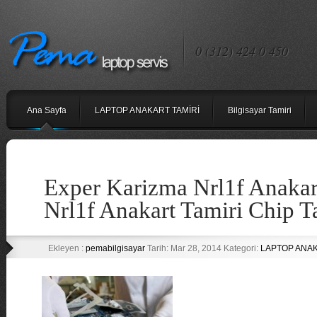
0 (312) 424 0 450
Ana Sayfa
LAPTOP ANAKART TAMİRİ
Bilgisayar Tamiri
Exper Karizma Nrl1f Anakar
Nrl1f Anakart Tamiri Chip T
Ekleyen :
pemabilgisayar
Tarih: Mar 28, 2014 Kategori:
LAPTOP ANAK