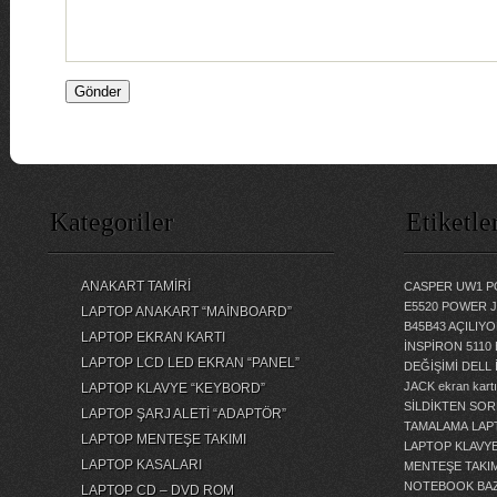
Kategoriler
Etiketle
ANAKART TAMİRİ
CASPER UW1 P
E5520 POWER 
LAPTOP ANAKART “MAİNBOARD”
B45B43 AÇILI
LAPTOP EKRAN KARTI
İNSPİRON 5110
LAPTOP LCD LED EKRAN “PANEL”
DEĞİŞİMİ
DELL 
JACK
ekran kartı
LAPTOP KLAVYE “KEYBORD”
SİLDİKTEN SOR
LAPTOP ŞARJ ALETİ “ADAPTÖR”
TAMALAMA
LAP
LAPTOP MENTEŞE TAKIMI
LAPTOP KLAVY
LAPTOP KASALARI
MENTEŞE TAKIM
NOTEBOOK BAZ
LAPTOP CD – DVD ROM