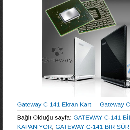
Gateway C-141 Ekran Kartı – Gateway C-
Bağlı Olduğu sayfa:
GATEWAY C-141 Bİ
KAPANIYOR
,
GATEWAY C-141 BİR SÜ