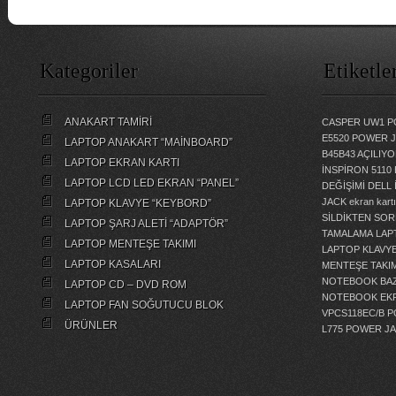
Kategoriler
Etiketle
ANAKART TAMİRİ
CASPER UW1 P
E5520 POWER 
LAPTOP ANAKART “MAİNBOARD”
B45B43 AÇILI
LAPTOP EKRAN KARTI
İNSPİRON 5110
LAPTOP LCD LED EKRAN “PANEL”
DEĞİŞİMİ
DELL 
JACK
ekran kartı
LAPTOP KLAVYE “KEYBORD”
SİLDİKTEN SOR
LAPTOP ŞARJ ALETİ “ADAPTÖR”
TAMALAMA
LAP
LAPTOP MENTEŞE TAKIMI
LAPTOP KLAVY
LAPTOP KASALARI
MENTEŞE TAKIM
NOTEBOOK BAZ
LAPTOP CD – DVD ROM
NOTEBOOK EKR
LAPTOP FAN SOĞUTUCU BLOK
VPCS118EC/B 
ÜRÜNLER
L775 POWER J