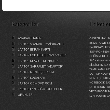
Kategoriler
Etiketle
ANAKART TAMİRİ
CASPER UW1 P
E5520 POWER 
LAPTOP ANAKART “MAİNBOARD”
B45B43 AÇILI
LAPTOP EKRAN KARTI
İNSPİRON 5110
LAPTOP LCD LED EKRAN “PANEL”
DEĞİŞİMİ
DELL 
JACK
ekran kartı
LAPTOP KLAVYE “KEYBORD”
SİLDİKTEN SOR
LAPTOP ŞARJ ALETİ “ADAPTÖR”
TAMALAMA
LAP
LAPTOP MENTEŞE TAKIMI
LAPTOP KLAVY
LAPTOP KASALARI
MENTEŞE TAKIM
NOTEBOOK BAZ
LAPTOP CD – DVD ROM
NOTEBOOK EKR
LAPTOP FAN SOĞUTUCU BLOK
VPCS118EC/B 
ÜRÜNLER
L775 POWER J