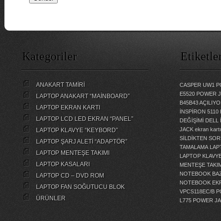
Kategoriler
Etiketle
ANAKART TAMİRİ
CASPER UW1 P
E5520 POWER 
LAPTOP ANAKART “MAİNBOARD”
B45B43 AÇILI
LAPTOP EKRAN KARTI
İNSPİRON 5110
LAPTOP LCD LED EKRAN “PANEL”
DEĞİŞİMİ
DELL 
JACK
ekran kartı
LAPTOP KLAVYE “KEYBORD”
SİLDİKTEN SOR
LAPTOP ŞARJ ALETİ “ADAPTÖR”
TAMALAMA
LAP
LAPTOP MENTEŞE TAKIMI
LAPTOP KLAVY
LAPTOP KASALARI
MENTEŞE TAKIM
NOTEBOOK BAZ
LAPTOP CD – DVD ROM
NOTEBOOK EKR
LAPTOP FAN SOĞUTUCU BLOK
VPCS118EC/B 
ÜRÜNLER
L775 POWER J