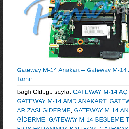
Gateway M-14 Anakart – Gateway M-14 A
Tamiri
Bağlı Olduğu sayfa:
GATEWAY M-14 AÇ
GATEWAY M-14 AMD ANAKART
,
GATEW
ARIZASI GİDERME
,
GATEWAY M-14 A
GİDERME
,
GATEWAY M-14 BESLEME T
BİOS EKRANINDA KALIYOR
,
GATEWAY 