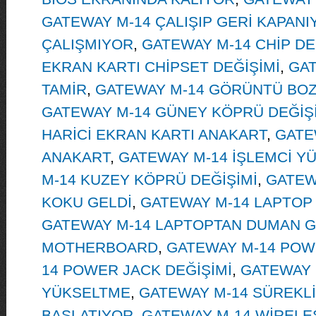
GATEWAY M-14 ÇALIŞIP GERİ KAPANI
ÇALIŞMIYOR
,
GATEWAY M-14 CHİP DE
EKRAN KARTI CHİPSET DEĞİŞİMİ
,
GAT
TAMİR
,
GATEWAY M-14 GÖRÜNTÜ BOZ
GATEWAY M-14 GÜNEY KÖPRÜ DEĞİŞ
HARİCİ EKRAN KARTI ANAKART
,
GATE
ANAKART
,
GATEWAY M-14 İŞLEMCİ Y
M-14 KUZEY KÖPRÜ DEĞİŞİMİ
,
GATEW
KOKU GELDİ
,
GATEWAY M-14 LAPTOP
GATEWAY M-14 LAPTOPTAN DUMAN G
MOTHERBOARD
,
GATEWAY M-14 POW
14 POWER JACK DEĞİŞİMİ
,
GATEWAY 
YÜKSELTME
,
GATEWAY M-14 SÜREKLİ
BAŞLATIYOR
,
GATEWAY M-14 WİRELE