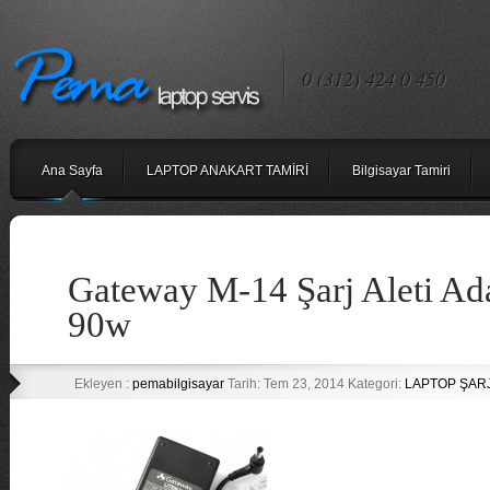
0 (312) 424 0 450
Ana Sayfa
LAPTOP ANAKART TAMİRİ
Bilgisayar Tamiri
Gateway M-14 Şarj Aleti Ad
90w
Ekleyen :
pemabilgisayar
Tarih: Tem 23, 2014 Kategori:
LAPTOP ŞARJ