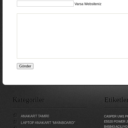
Varsa Websiteniz
Kategoriler
Etiketle
ANAKART TAMİRİ
CASPER UW1 P
E5520 POWER 
LAPTOP ANAKART “MAİNBOARD”
B45B43 AÇILI