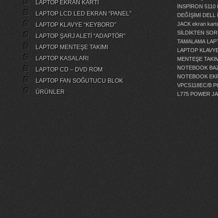
LAPTOP EKRAN KARTI
İNSPİRON 5110
LAPTOP LCD LED EKRAN “PANEL”
DEĞİŞİMİ
DELL 
JACK
ekran kartı
LAPTOP KLAVYE “KEYBORD”
SİLDİKTEN SOR
LAPTOP ŞARJ ALETİ “ADAPTÖR”
TAMALAMA
LAP
LAPTOP MENTEŞE TAKIMI
LAPTOP KLAVY
LAPTOP KASALARI
MENTEŞE TAKIM
NOTEBOOK BAZ
LAPTOP CD – DVD ROM
NOTEBOOK EKR
LAPTOP FAN SOĞUTUCU BLOK
VPCS118EC/B 
ÜRÜNLER
L775 POWER J