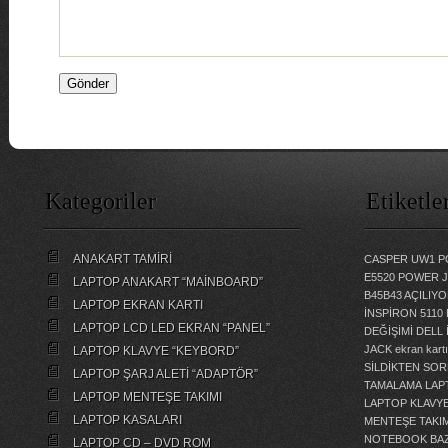
Kategoriler
Etiketle
ANAKART TAMİRİ
CASPER UW1 P
E5520 POWER 
LAPTOP ANAKART “MAİNBOARD”
B45B43 AÇILI
LAPTOP EKRAN KARTI
İNSPİRON 5110
LAPTOP LCD LED EKRAN “PANEL”
DEĞİŞİMİ
DELL 
JACK
ekran kartı
LAPTOP KLAVYE “KEYBORD”
SİLDİKTEN SOR
LAPTOP ŞARJ ALETİ “ADAPTÖR”
TAMALAMA
LAP
LAPTOP MENTEŞE TAKIMI
LAPTOP KLAVY
LAPTOP KASALARI
MENTEŞE TAKIM
NOTEBOOK BAZ
LAPTOP CD – DVD ROM