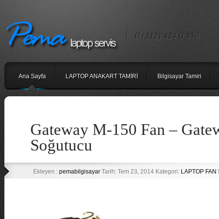
0 (312) 424 0 450
Ana Sayfa
LAPTOP ANAKART TAMİRİ
Bilgisayar Tamiri
Gateway M-150 Fan – Gate
Soğutucu
Ekleyen :
pemabilgisayar
Tarih: Tem 23, 2014 Kategori:
LAPTOP FAN