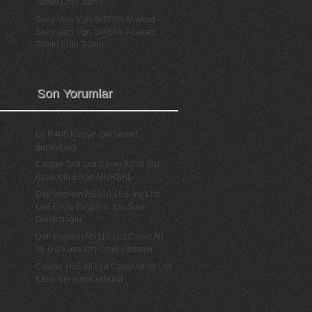
Tamiri Chip Tamiri
Sony Vaio Vgn-Sr45h/n Anakart –
Sony Vaio Vgn-Sr45h/n Anakart
Tamiri Chip Tamiri
Son Yorumlar
Lg R400 Klavye
için
şevket
güneykaya
Casper Tw8 Lcd Cover Alt Ve Üst
Kasa
için
Erkan MURSAL
Dell Inspiron N5010 15.6 İnç Lcd
Led Ekran Değişimi
için
Suat
Demircioğlu
Dell İnspiron N5110 Lcd Cover Alt
Ve Üst Kasa
için
Özge Özdemir
Casper H36 Ati Lcd Cover Alt Ve Üst
Kasa
için
yusuf akbulut