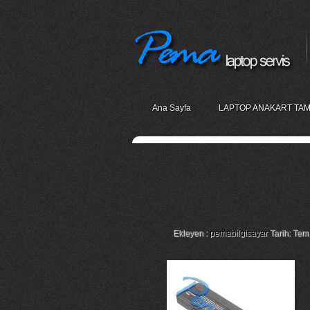
Ana Sayfa
LAPTOP ANAKART TAM
Gateway M-151 Lap
Pili
Ekleyen :
pemabilgisayar
Tarih: Tem