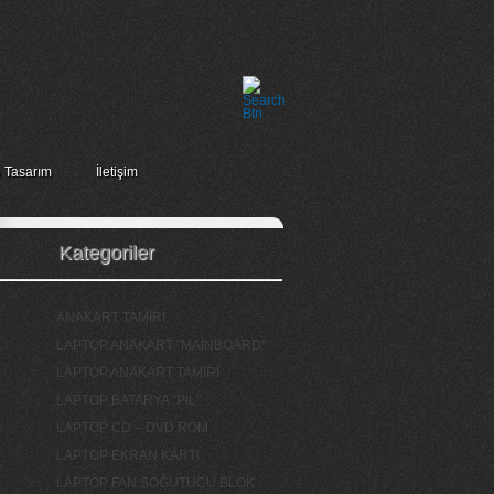
 Tasarım
İletişim
Kategoriler
ANAKART TAMİRİ
LAPTOP ANAKART "MAİNBOARD"
LAPTOP ANAKART TAMİRİ
LAPTOP BATARYA "PİL"
LAPTOP CD – DVD ROM
LAPTOP EKRAN KARTI
LAPTOP FAN SOĞUTUCU BLOK