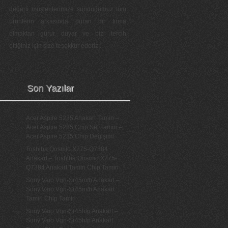
değerli müşterilerimize sunduğumuz tüm
ürünlerin arkasında duran bir firma
olmaktan gurur duyar ve bizi tercih
ettiğiniz için size teşekkür ederiz...
Son Yazılar
Acer Aspire 5235 Anakart Tamiri –
Acer Aspire 5235 Chip Set Tamiri –
Acer Aspire 5235 Chip Değişimi
Toshiba Qosmio X775-Q7384
Anakart – Toshiba Qosmio X775-
Q7384 Anakart Tamiri Chip Tamiri
Sony Vaio Vgn-Sr45m/b Anakart –
Sony Vaio Vgn-Sr45m/b Anakart
Tamiri Chip Tamiri
Sony Vaio Vgn-Sr45h/p Anakart –
Sony Vaio Vgn-Sr45h/p Anakart