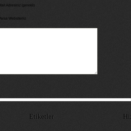
ail Adresiniz (gerekli)
Varsa Websiteniz
Etiketler
Hi