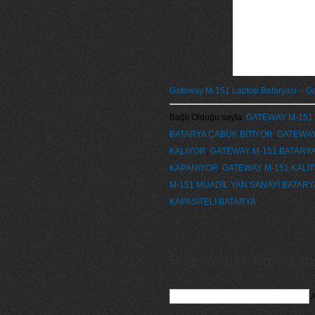
Gateway M-151 Laptop Bataryası – G
Bağlı Olduğu sayfa:
GATEWAY M-151 
BATARYA ÇABUK BİTİYOR
,
GATEWAY
KALIYOR
,
GATEWAY M-151 BATARY
KAPANIYOR
,
GATEWAY M-151 KALİT
M-151 MUADİL YAN SANAYİ BATARY
KAPASİTELİ BATARYA
Bize Yorum Yaparsanız
A