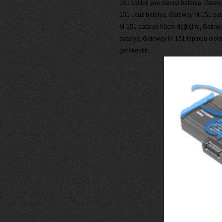
151 kaliteli yan sanayi batarya, Gat
151 ucuz batarya, Gateway M-151 bata
M-151 batarya hücre değişimi, Gatewa
batarya, Gateway M-151 laptopu elekt
gerekebilir.