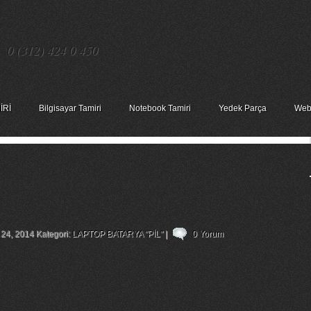
0 (312) 424 0 450
İRİ
Bilgisayar Tamiri
Notebook Tamiri
Yedek Parça
Web
top Bataryası – Gateway M-151 Notebook
 24, 2014 Kategori:
LAPTOP BATARYA "PİL"
|
0 Yorum