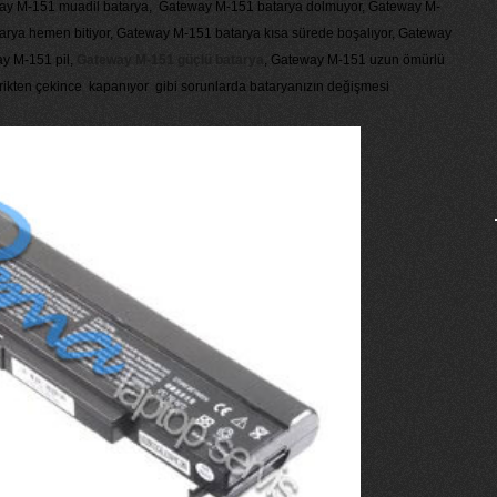
eway M-151 muadil batarya, Gateway M-151 batarya dolmuyor, Gateway M-
rya hemen bitiyor, Gateway M-151 batarya kısa sürede boşalıyor, Gateway
y M-151 pil,
Gateway M-151 güçlü batarya
, Gateway M-151 uzun ömürlü
rikten çekince kapanıyor gibi sorunlarda bataryanızın değişmesi