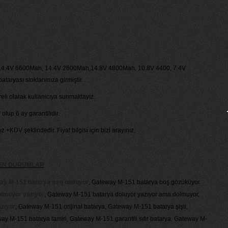
4.4V 6600Mah, 14.4V 2600Mah,14.8V 4800Mah, 10.8V 4400, 7.4V
aryası stoklarımıza girmiştir.
li olarak kullanıcıya sunmaktayız.
olup 6 ay garantilidir.
ız +KDV şeklindedir. Fiyat bilgisi için bizi arayınız.
KEN DURUMLAR
ay M-151 batarya şarj olmuyor
, Gateway M-151 batarya boş gözüküyor
olmuyor yazıyor
, Gateway M-151 batarya doluyor yazıyor ama dolmuyor,
zıyor
, Gateway M-151 orijinal batarya, Gateway M-151 batarya şişti,
y M-151 batarya tamiri, Gateway M-151 garantili sıfır batarya, Gateway M-