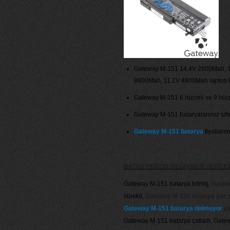
Gateway M-151 14.4V 2600Mah, 1
8800Mah, 11.1V 4800Mah laptop bat
Gateway M-151 6 hücreli ve 9 hücre
Gateway M-151 bataryalarımız sıfır 
Gateway M-151 batarya
fiyatlarım
BATARYANIZIN DEĞİŞMESİ GERE
Gateway M-151 batarya bitmiş,
Gatew
sürekli,
Gateway M-151 batarya şar 
Gateway M-151 batarya dolmuyor
ya
Gateway M-151 batarya çatladı, Gatewa