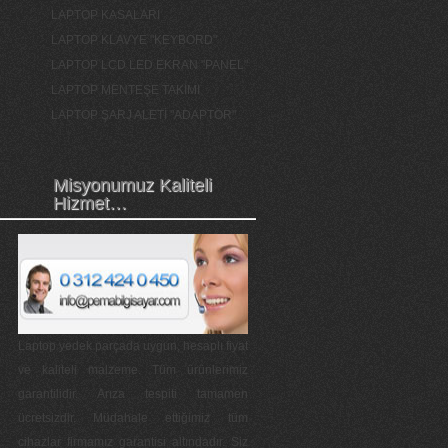
LAPTOP KASALARI
LAPTOP KLAVYE "KEYBORD"
LAPTOP LCD LED EKRAN "PANEL"
LAPTOP MENTEŞE TAKIMI
LAPTOP ŞARJ ALETİ "ADAPTÖR"
Misyonumuz Kaliteli
Hizmet…
Laptop yedek parçada uygun, hesaplı fiyat
ve kaliteli malzeme. Tüm ürünlerimiz
garantilidir. Arıza tespiti tamamen
ücretsizdir. Müdahale ettiğimiz tüm
cihazlar firmamız garantisi altındadır. Siz