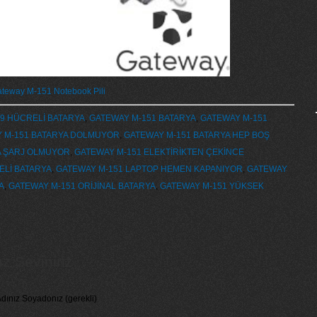
ateway M-151 Notebook Pili
9 HÜCRELİ BATARYA
,
GATEWAY M-151 BATARYA
,
GATEWAY M-151
 M-151 BATARYA DOLMUYOR
,
GATEWAY M-151 BATARYA HEP BOŞ
A ŞARJ OLMUYOR
,
GATEWAY M-151 ELEKTİRİKTEN ÇEKİNCE
ELİ BATARYA
,
GATEWAY M-151 LAPTOP HEMEN KAPANIYOR
,
GATEWAY
A
,
GATEWAY M-151 ORİJİNAL BATARYA
,
GATEWAY M-151 YÜKSEK
 Seviniriz...
dınız Soyadonız (gerekli)