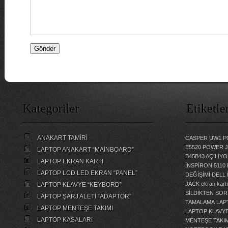
Kategoriler
Etiketle
ANAKART TAMİRİ
CASPER UW1 P
E5520 POWER 
LAPTOP ANAKART “MAİNBOARD”
B45B43 AÇILI
LAPTOP EKRAN KARTI
İNSPİRON 5110
LAPTOP LCD LED EKRAN “PANEL”
DEĞİŞİMİ
DELL 
JACK
ekran kartı
LAPTOP KLAVYE “KEYBORD”
SİLDİKTEN SOR
LAPTOP ŞARJ ALETİ “ADAPTÖR”
TAMALAMA
LAP
LAPTOP MENTEŞE TAKIMI
LAPTOP KLAVY
LAPTOP KASALARI
MENTEŞE TAKIM