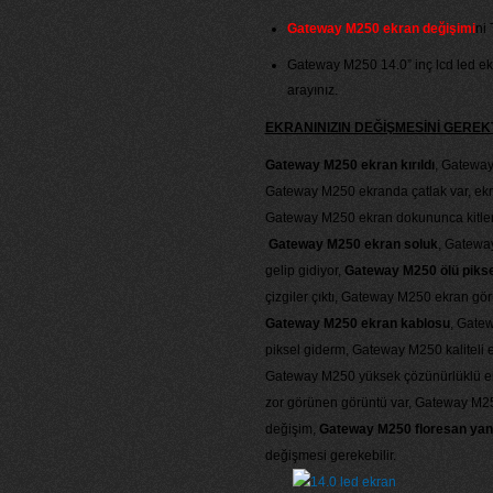
Gateway M250 ekran değişimi
ni 
Gateway M250 14.0” inç lcd led ekra
arayınız.
EKRANINIZIN DEĞİŞMESİNİ GERE
Gateway M250 ekran kırıldı
, Gatewa
Gateway M250 ekranda çatlak var, ekra
Gateway M250 ekran dokununca kitleni
Gateway M250 ekran soluk
, Gatewa
gelip gidiyor,
Gateway M250 ölü pikse
çizgiler çıktı, Gateway M250 ekran gör
Gateway M250 ekran kablosu
, Gate
piksel giderm, Gateway M250 kalitel
Gateway M250 yüksek çözünürlüklü e
zor görünen görüntü var, Gateway M25
değişim,
Gateway M250 floresan ya
değişmesi gerekebilir.