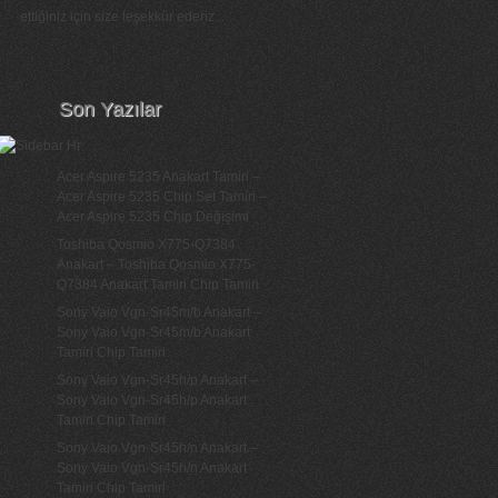
ettiğiniz için size teşekkür ederiz...
Son Yazılar
Acer Aspire 5235 Anakart Tamiri –
Acer Aspire 5235 Chip Set Tamiri –
Acer Aspire 5235 Chip Değişimi
Toshiba Qosmio X775-Q7384
Anakart – Toshiba Qosmio X775-
Q7384 Anakart Tamiri Chip Tamiri
Sony Vaio Vgn-Sr45m/b Anakart –
Sony Vaio Vgn-Sr45m/b Anakart
Tamiri Chip Tamiri
Sony Vaio Vgn-Sr45h/p Anakart –
Sony Vaio Vgn-Sr45h/p Anakart
Tamiri Chip Tamiri
Sony Vaio Vgn-Sr45h/n Anakart –
Sony Vaio Vgn-Sr45h/n Anakart
Tamiri Chip Tamiri