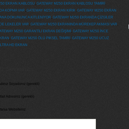
50 EKRAN KABLOSU
,
GATEWAY M250 EKRAN KABLOSU TAMİRİ
,
DA KOPMA VAR
,
GATEWAY M250 EKRAN KIRIK
,
GATEWAY M250 EKRAN
ANA DOKUNUNCA KİTLENİYOR
,
GATEWAY M250 EKRANDA ÇİZGİLER
NDE LEKELER VAR
,
GATEWAY M250 EKRANINDA MÜREKEP AKMASI VAR
,
ATEWAY M250 GARANTİLİ EKRAN DEĞİŞİMİ
,
GATEWAY M250 İNCE
EKRAN
,
GATEWAY M250 ÖLÜ PİKSEL TAMİRİ
,
GATEWAY M250 UCUZ
LTRA HD EKRAN
 Seviniriz...
dınız Soyadonız (gerekli)
ail Adresiniz (gerekli)
Varsa Websiteniz