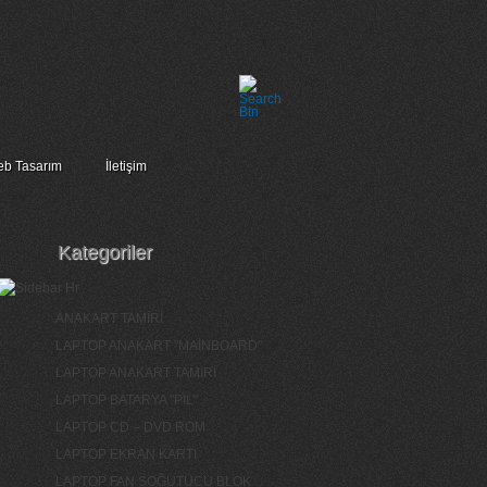
b Tasarım
İletişim
Kategoriler
ANAKART TAMİRİ
LAPTOP ANAKART "MAİNBOARD"
LAPTOP ANAKART TAMİRİ
LAPTOP BATARYA "PİL"
LAPTOP CD – DVD ROM
LAPTOP EKRAN KARTI
LAPTOP FAN SOĞUTUCU BLOK