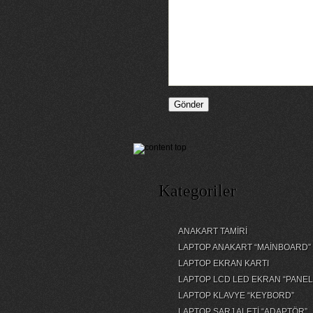
Kategoriler
ANAKART TAMİRİ
LAPTOP ANAKART “MAİNBOARD”
LAPTOP EKRAN KARTI
LAPTOP LCD LED EKRAN “PANEL
LAPTOP KLAVYE “KEYBORD”
LAPTOP ŞARJ ALETİ “ADAPTÖR”