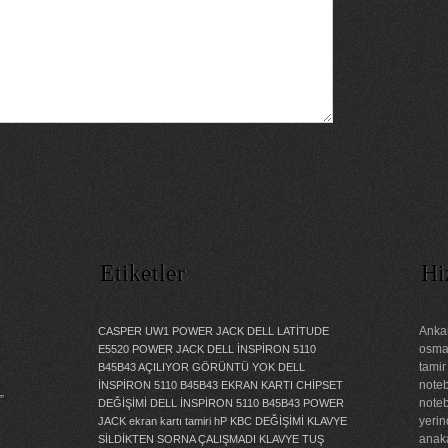
Etiketler
Hi
Ankar
CASPER UW1 POWER JACK
DELL LATİTUDE
osman
E5520 POWER JACK
DELL İNSPİRON 5110
tamir
B45B43 AÇILIYOR GÖRÜNTÜ YOK
DELL
noteb
İNSPİRON 5110 B45B43 EKRAN KARTI CHİPSET
”
noteb
DEĞİŞİMİ
DELL İNSPİRON 5110 B45B43 POWER
yerin
JACK
ekran kartı tamiri
hP KBC DEĞİŞİMİ
KLAVYE
anaka
SİLDİKTEN SORNA ÇALIŞMADI
KLAVYE TUŞ