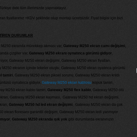
Türkiye deki tüm illerimizde yapmaktayız.
n fiyatlarımız +KDV şeklinde olup montajı ücretsizdir. Fiyat bilgisi için bizi
KTİREN DURUMLAR
y M250 ekranda mürekkep akması var,
Gateway M250 ekran camı değişimi
,
nda çizgiler var,
Gateway M250 ekranı oynatınca görüntü gidiyor
,
yor, Gateway M250 ekran değişimi, Gateway M250 ekran fiyatları,
y M250 ekranın içinde lekeler oluştu, Gateway M250 ekran oyatınca görüntü
l tamiri
, Gateway M250 ekran piksel sorunu, Gateway M250 ekran krıldı
üntüsü oynatınca gidiyor,
Gateway M250 ekran kablosu
kopuk tamiri,
way M250 ekran kablo tamiri,
Gateway M250 flex kablo
, Gateway M250 ölü
i ekran, Gateway M250 ekran kayması, Gateway M250 hd ekran değişimi,
kran,
Gateway M250 hd led ekran değişimi
, Gateway M250 ekran da çok
0 ekran floresanı garantili değişim, Gateway M250 ekran ledi yanmıyor
nmıyor
,
Gateway M250 ekranda ışık yok
gibi durumlarda ekranınızın