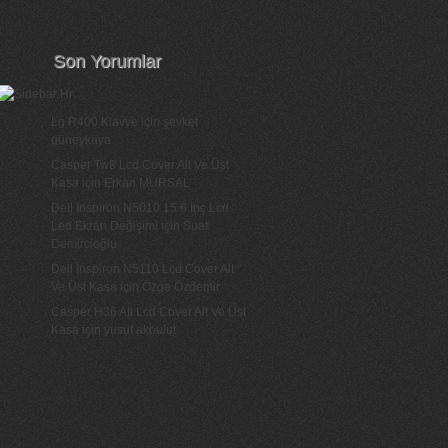
Son Yorumlar
Lg R400 Klavye
için
şevket
güneykaya
Casper Tw8 Lcd Cover Alt Ve Üst
Kasa
için
Erkan MURSAL
Dell Inspiron N5010 15.6 İnç Lcd
Led Ekran Değişimi
için
Suat
Demircioğlu
Dell İnspiron N5110 Lcd Cover Alt
Ve Üst Kasa
için
Özge Özdemir
Casper H36 Ati Lcd Cover Alt Ve Üst
Kasa
için
yusuf akbulut