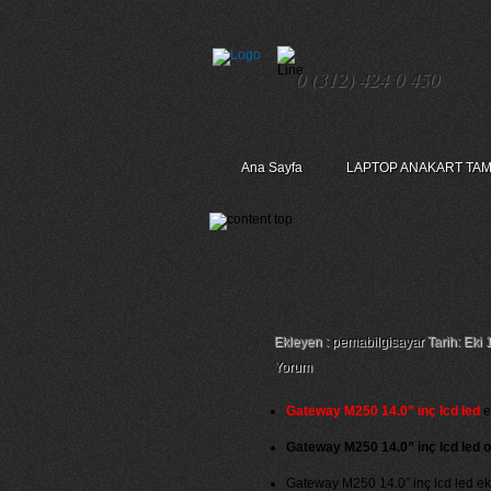
0 (312) 424 0 450
Ana Sayfa
LAPTOP ANAKART TAM
Gateway M250 14.0”
Ekleyen :
pemabilgisayar
Tarih: Eki 
Yorum
Gateway M250 14.0” inç lcd led
ek
Gateway M250 14.0” inç lcd led or
Gateway M250 14.0” inç lcd led ekra