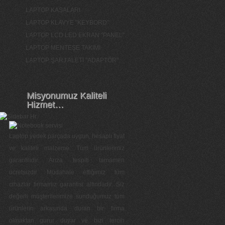
LAPTOP KASALARI
LAPTOP KLAVYE "KEYBORD"
LAPTOP LCD LED EKRAN "PANEL"
LAPTOP MENTEŞE TAKIMI
LAPTOP ŞARJ ALETİ "ADAPTÖR"
Misyonumuz Kaliteli
Hizmet…
Laptop yedek parçada uygun, hesaplı fiyat
ve kaliteli malzeme. Tüm ürünlerimiz
garantilidir. Arıza tespiti tamamen
ücretsizdir. Müdahale ettiğimiz tüm
cihazlar firmamız garantisi altındadır. Siz
değerli müşterilerimize sunduğumuz tüm
ürünlerin arkasında duran bir firma
olmaktan gurur duyar ve bizi tercih