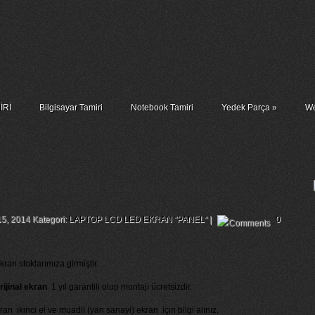
İRİ
Bilgisayar Tamiri
Notebook Tamiri
Yedek Parça
»
We
 İnç Lcd Led Ekran Değişimi
15, 2014 Kategori:
LAPTOP LCD LED EKRAN "PANEL"
|
0
ran stoklarımıza girmiştir.
ijinal ekran
1 yıl garantili olup montajı ücretsizdir.
n ikinci el ve muadil (yan sanayi) ekran için bilgi alınız.