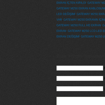
EKRAN İÇTEN KIRILDI
,
GATEWAY M2
GATEWAY M250 EKRAN KABLOSUN
LED DEĞİŞİMİ
,
GATEWAY M250 EKR
VAR
,
GATEWAY M250 EKRANIN İÇİ
GATEWAY M250 FULL HD EKRAN
,
G
EKRAN
,
GATEWAY M250 LCD LED 
EKRAN DEĞİŞİMİ
,
GATEWAY M250 U
Bize Yorum Yaparsanız
A
M