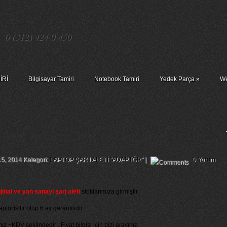
0 (312) 424 0 450
İRİ
Bilgisayar Tamiri
Notebook Tamiri
Yedek Parça
»
We
Aleti Adaptör 19v 3.42a 65w
15, 2014 Kategori:
LAPTOP ŞARJ ALETİ "ADAPTÖR"
|
0 Yorum
nal ve yan sanayi şarj aleti
stoklarımıza girmiştir.
ör)sıfır olup 6 ay garantilidir.
ız +KDV şeklindedir . Fiyat bilgisi için bizi arayınız.