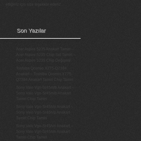
ettiğiniz için size teşekkür ederiz...
Son Yazılar
Acer Aspire 5235 Anakart Tamiri –
Acer Aspire 5235 Chip Set Tamiri –
Acer Aspire 5235 Chip Değişimi
Toshiba Qosmio X775-Q7384
Anakart – Toshiba Qosmio X775-
Q7384 Anakart Tamiri Chip Tamiri
Sony Vaio Vgn-Sr45m/b Anakart –
Sony Vaio Vgn-Sr45m/b Anakart
Tamiri Chip Tamiri
Sony Vaio Vgn-Sr45h/p Anakart –
Sony Vaio Vgn-Sr45h/p Anakart
Tamiri Chip Tamiri
Sony Vaio Vgn-Sr45h/n Anakart –
Sony Vaio Vgn-Sr45h/n Anakart
Tamiri Chip Tamiri