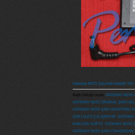
Gateway M255 Şarj Aleti Adaptör 19v
Bağlı Olduğu sayfa:
GATEWAY M255 G
GATEWAY M255 ORİJİNAL ŞARJ AEL
GATEWAY M255 ŞARJ ADAPTÖRÜ P
ŞARJ ALETİ ÇALIŞMIYOR
,
GATEWAY 
KABLOSU KOPTU
,
GATEWAY M255 
GATEWAY M255 SARJ CİHAZINDAN 