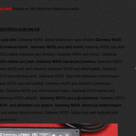
j aleti
Ankara ve tüm illerimize kargomuz vardır.
GEREKTİREN DURUMLAR
arj aleti
, Gateway M255 laptop bataryasını şarj etmiyor,
Gateway M255
j kablosu tamiri
,
Gateway M255 şarj aleti tamiri
, Gateway M255 şarj aleti
M255 Laptop bataryası şarj olmuyor, Gateway M255 şarj cihazı, Gateway
5 orijinal şarj aleti
,
Gateway M255 laptop şarj kablosu
, Gateway M255
ay M255 şarj aleti nekadar, Gateway M255 şarj aleti fiyatları, Gateway
M255 garantili şarj aleti, Gateway M255 Şarj Aleti Bataryayı Doldurmuyor,
way M255 şarj aleti patladı, Gateway M255 şarj adaptörü çalışmıyor,
u, Gateway M255 şarj aleti kablosu koptu, Gateway M255 kaliteli şarj
 Gateway M255 adaptör,
Gateway M255 şarj ışığı yanmıyor
, Gateway M255
55 şarj aletinden ses geliyor
,
Gateway M255 bataryayı doldurmuyor
,
arj ediyor bazen etmiyor, Gateway M255 laptop şarj aleti değişimi gibi
reke bilir.