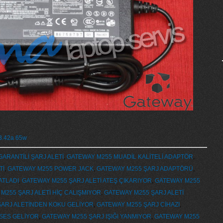
 3.42a 65w
ARANTİLİ ŞARJ ALETİ
,
GATEWAY M255 MUADİL KALİTELİ ADAPTÖR
,
Tİ
,
GATEWAY M255 POWER JACK
,
GATEWAY M255 ŞARJ ADAPTÖRÜ
,
ATLADI
,
GATEWAY M255 ŞARJ ALETİ ATEŞ ÇIKARIYOR
,
GATEWAY M255
M255 ŞARJ ALETİ HİÇ CALIŞMIYOR
,
GATEWAY M255 ŞARJ ALETİ
ŞARJ ALETİNDEN KOKU GELİYOR
,
GATEWAY M255 ŞARJ CİHAZI
,
SES GELİYOR
,
GATEWAY M255 ŞARJ IŞIĞI YANMIYOR
,
GATEWAY M255