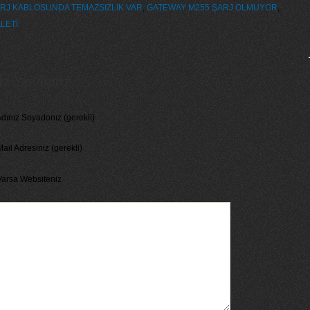
RJ KABLOSUNDA TEMAZSIZLIK VAR
,
GATEWAY M255 ŞARJ OLMUYOR
,
LETİ
 Seviniriz...
dınız Soyadonız (gerekli)
ail Adresiniz (gerekli)
Varsa Websiteniz