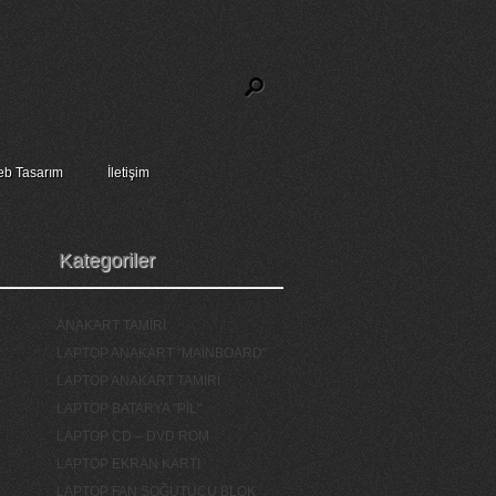
b Tasarım
İletişim
Kategoriler
ANAKART TAMİRİ
LAPTOP ANAKART "MAİNBOARD"
LAPTOP ANAKART TAMİRİ
LAPTOP BATARYA "PİL"
LAPTOP CD – DVD ROM
LAPTOP EKRAN KARTI
LAPTOP FAN SOĞUTUCU BLOK