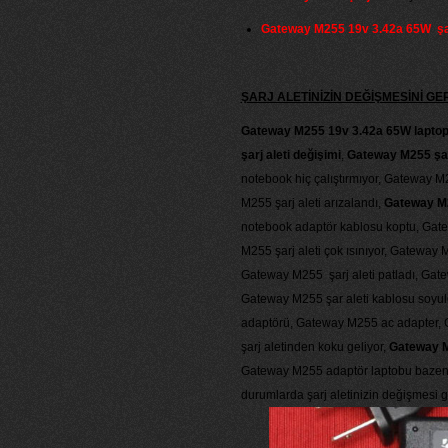
Gateway M255 19v 3.42a 65W şar
ŞARJ ALETİNİZİN DEĞİŞMESİNİ 
Gateway M255 19v 3.42a 65W laptop ş
şarj aleti değişimi
,
Gateway M255 şar
notebook hiç çalıştırmıyor, Gateway 
M255 şarj aleti arızalandı,
Gateway M25
notebook adaptör kablosu koptu, Gatew
M255 şarj aleti çok ısınıyor, Gateway 
Gateway M255 şarj aleti patladı, Gate
Gateway M255 şar aleti kablosu soyuld
adaptörü, Gateway M255 ac adapter,
şarj aletinden koku geliyor,
Gateway M2
Gateway M255 adaptör laptobu bazen ş
durumlarda şarj aletinizin değişmesi ge