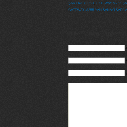
ŞARJ KABLOSU
,
GATEWAY M255 ŞA
GATEWAY M255 YAN SANAYİ ŞARJ A
Bize Yorum Yaparsanız
A
M