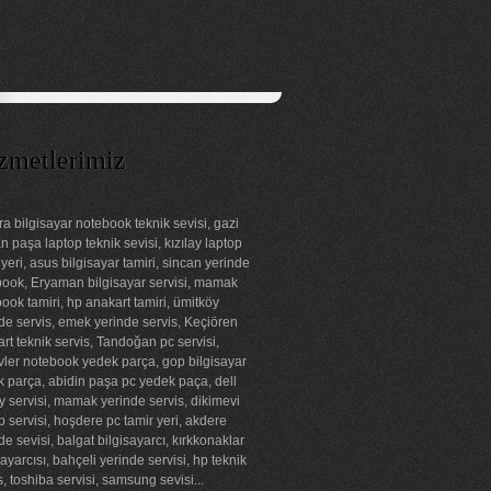
zmetlerimiz
a bilgisayar notebook teknik sevisi, gazi
 paşa laptop teknik sevisi, kızılay laptop
 yeri, asus bilgisayar tamiri, sincan yerinde
ook, Eryaman bilgisayar servisi, mamak
ook tamiri, hp anakart tamiri, ümitköy
de servis, emek yerinde servis, Keçiören
rt teknik servis, Tandoğan pc servisi,
ler notebook yedek parça, gop bilgisayar
 parça, abidin paşa pc yedek paça, dell
ay servisi, mamak yerinde servis, dikimevi
p servisi, hoşdere pc tamir yeri, akdere
de sevisi, balgat bilgisayarcı, kırkkonaklar
sayarcısı, bahçeli yerinde servisi, hp teknik
s, toshiba servisi, samsung sevisi...