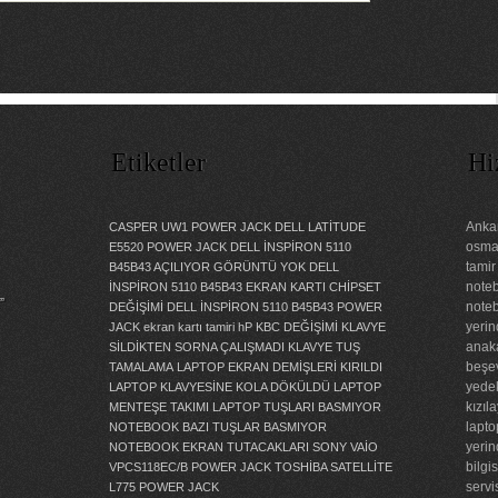
Etiketler
Hi
Ankar
CASPER UW1 POWER JACK
DELL LATİTUDE
osman
E5520 POWER JACK
DELL İNSPİRON 5110
tamir
B45B43 AÇILIYOR GÖRÜNTÜ YOK
DELL
noteb
İNSPİRON 5110 B45B43 EKRAN KARTI CHİPSET
”
noteb
DEĞİŞİMİ
DELL İNSPİRON 5110 B45B43 POWER
yerin
JACK
ekran kartı tamiri
hP KBC DEĞİŞİMİ
KLAVYE
anaka
SİLDİKTEN SORNA ÇALIŞMADI
KLAVYE TUŞ
beşev
TAMALAMA
LAPTOP EKRAN DEMİŞLERİ KIRILDI
yedek
LAPTOP KLAVYESİNE KOLA DÖKÜLDÜ
LAPTOP
kızıl
MENTEŞE TAKIMI
LAPTOP TUŞLARI BASMIYOR
lapto
NOTEBOOK BAZI TUŞLAR BASMIYOR
yerin
NOTEBOOK EKRAN TUTACAKLARI
SONY VAİO
bilgi
VPCS118EC/B POWER JACK
TOSHİBA SATELLİTE
servi
L775 POWER JACK