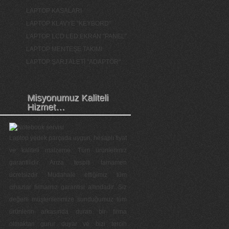
LAPTOP KASALARI
LAPTOP KLAVYE "KEYBORD"
LAPTOP LCD LED EKRAN "PANEL"
LAPTOP MENTEŞE TAKIMI
LAPTOP ŞARJ ALETİ "ADAPTÖR"
Misyonumuz Kaliteli
Hizmet…
Laptop yedek parçada uygun, hesaplı fiyat
ve kaliteli malzeme. Tüm ürünlerimiz
garantilidir. Arıza tespiti tamamen
ücretsizdir. Müdahale ettiğimiz tüm
cihazlar firmamız garantisi altındadır. Siz
değerli müşterilerimize sunduğumuz tüm
ürünlerin arkasında duran bir firma
olmaktan gurur duyar ve bizi tercih