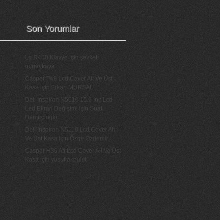
Son Yorumlar
Lg R400 Klavye
için
şevket
güneykaya
Casper Tw8 Lcd Cover Alt Ve Üst
Kasa
için
Erkan MURSAL
Dell Inspiron N5010 15.6 İnç Lcd
Led Ekran Değişimi
için
Suat
Demircioğlu
Dell İnspiron N5110 Lcd Cover Alt
Ve Üst Kasa
için
Özge Özdemir
Casper H36 Ati Lcd Cover Alt Ve Üst
Kasa
için
yusuf akbulut