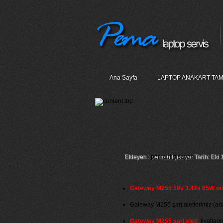
Ana Sayfa
LAPTOP ANAKART TAM
Gateway M255 Şarj 
Ekleyen :
pemabilgisayar
Tarih: Eki 
Gateway M255 19v 3.42a 65W oriji
Gateway M255 şarj aletlerimiz (adapt
Gateway M255 şarj aleti
fiyatlarım