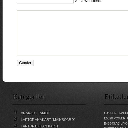
Varsa Websiteniz
Kategoriler
Etiketle
ANAKART TAMİRİ
CASPER UW1 P
E5520 POWER 
LAPTOP ANAKART “MAİNBOARD”
B45B43 AÇILI
LAPTOP EKRAN KARTI