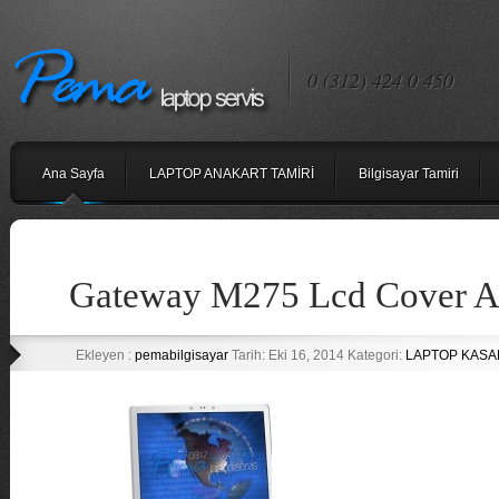
0 (312) 424 0 450
Ana Sayfa
LAPTOP ANAKART TAMİRİ
Bilgisayar Tamiri
Gateway M275 Lcd Cover Al
Ekleyen :
pemabilgisayar
Tarih: Eki 16, 2014 Kategori:
LAPTOP KASA