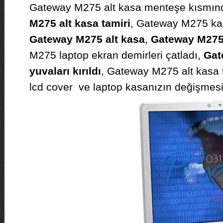
Gateway M275 alt kasa menteşe kısmında
M275 alt kasa tamiri
, Gateway M275 ka
Gateway M275 alt kasa
,
Gateway M275
M275 laptop ekran demirleri çatladı,
Gat
yuvaları kırıldı
, Gateway M275 alt kasa t
lcd cover ve laptop kasanızın değişmesi 