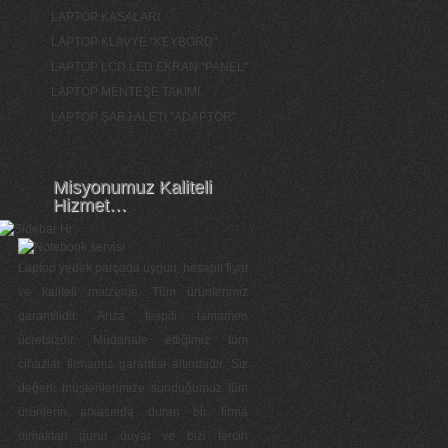
LAPTOP KASALARI
LAPTOP KLAVYE "KEYBORD"
LAPTOP LCD LED EKRAN "PANEL"
LAPTOP MENTEŞE TAKIMI
LAPTOP ŞARJ ALETİ "ADAPTÖR"
Misyonumuz Kaliteli
Hizmet…
Laptop yedek parçada uygun, hesaplı fiyat
ve kaliteli malzeme. Tüm ürünlerimiz
garantilidir. Arıza tespiti tamamen
ücretsizdir. Müdahale ettiğimiz tüm
cihazlar firmamız garantisi altındadır. Siz
değerli müşterilerimize sunduğumuz tüm
ürünlerin arkasında duran bir firma
olmaktan gurur duyar ve bizi tercih