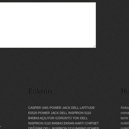
Etiketler
Hi
Ankar
CASPER UW1 POWER JACK
DELL LATİTUDE
osman
E5520 POWER JACK
DELL İNSPİRON 5110
tamir
B45B43 AÇILIYOR GÖRÜNTÜ YOK
DELL
noteb
İNSPİRON 5110 B45B43 EKRAN KARTI CHİPSET
”
noteb
DEĞİŞİMİ
DELL İNSPİRON 5110 B45B43 POWER