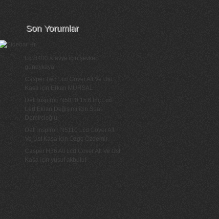
Son Yorumlar
Lg R400 Klavye
için
şevket
güneykaya
Casper Tw8 Lcd Cover Alt Ve Üst
Kasa
için
Erkan MURSAL
Dell Inspiron N5010 15.6 İnç Lcd
Led Ekran Değişimi
için
Suat
Demircioğlu
Dell İnspiron N5110 Lcd Cover Alt
Ve Üst Kasa
için
Özge Özdemir
Casper H36 Ati Lcd Cover Alt Ve Üst
Kasa
için
yusuf akbulut