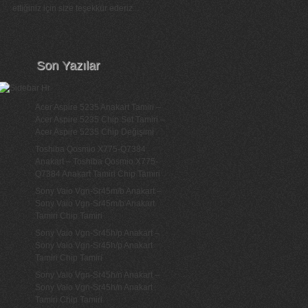
ettiğiniz için size teşekkür ederiz...
Son Yazılar
Acer Aspire 5235 Anakart Tamiri –
Acer Aspire 5235 Chip Set Tamiri –
Acer Aspire 5235 Chip Değişimi
Toshiba Qosmio X775-Q7384
Anakart – Toshiba Qosmio X775-
Q7384 Anakart Tamiri Chip Tamiri
Sony Vaio Vgn-Sr45m/b Anakart –
Sony Vaio Vgn-Sr45m/b Anakart
Tamiri Chip Tamiri
Sony Vaio Vgn-Sr45h/p Anakart –
Sony Vaio Vgn-Sr45h/p Anakart
Tamiri Chip Tamiri
Sony Vaio Vgn-Sr45h/n Anakart –
Sony Vaio Vgn-Sr45h/n Anakart
Tamiri Chip Tamiri