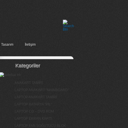
 Tasarım
İletişim
Kategoriler
ANAKART TAMİRİ
LAPTOP ANAKART "MAİNBOARD"
LAPTOP ANAKART TAMİRİ
LAPTOP BATARYA "PİL"
LAPTOP CD – DVD ROM
LAPTOP EKRAN KARTI
LAPTOP FAN SOĞUTUCU BLOK