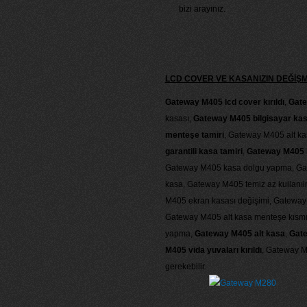
bizi arayınız.
LCD COVER VE KASANIZIN DEĞİŞ
Gateway M405 lcd cover kırıldı
,
Gate
kasası,
Gateway M405 bilgisayar kas
menteşe tamiri
, Gateway M405 alt ka
garantili kasa tamiri
,
Gateway M405 k
Gateway M405 kasa dolgu yapma, Gatew
kasa, Gateway M405 temiz az kullanılm
M405 ekran kasası değişimi, Gateway
Gateway M405 alt kasa menteşe kısmın
yapma,
Gateway M405 alt kasa
,
Gate
M405 vida yuvaları kırıldı
, Gateway M
gerekebilir.