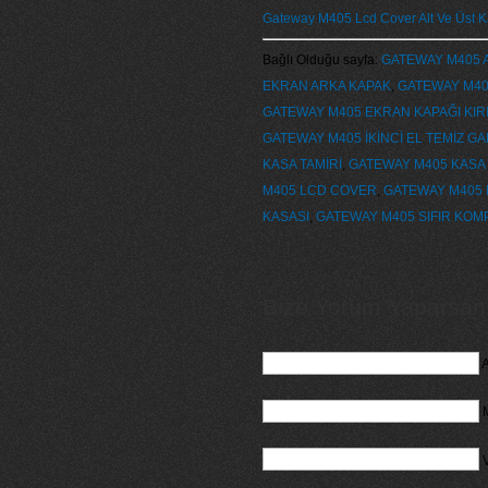
Gateway M405 Lcd Cover Alt Ve Üst 
Bağlı Olduğu sayfa:
GATEWAY M405 A
EKRAN ARKA KAPAK
,
GATEWAY M40
GATEWAY M405 EKRAN KAPAĞI KIRI
GATEWAY M405 İKİNCİ EL TEMİZ G
KASA TAMİRİ
,
GATEWAY M405 KASA 
M405 LCD COVER
,
GATEWAY M405 
KASASI
,
GATEWAY M405 SIFIR KOM
Bize Yorum Yaparsanız
A
M