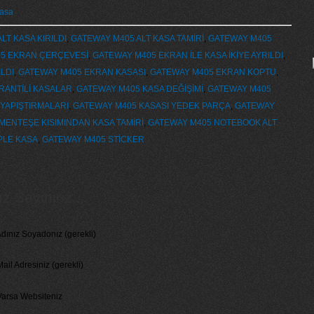
Kasa
LT KASA KIRILDI
,
GATEWAY M405 ALT KASA TAMİRİ
,
GATEWAY M405
5 EKRAN ÇERÇEVESİ
,
GATEWAY M405 EKRAN İLE KASA İKİYE AYRILDI
,
LDI
,
GATEWAY M405 EKRAN KASASI
,
GATEWAY M405 EKRAN KOPTU
,
ARANTİLİ KASALAR
,
GATEWAY M405 KASA DEĞİŞİMİ
,
GATEWAY M405
YAPIŞTIRMALARI
,
GATEWAY M405 KASASI YEDEK PARÇA
,
GATEWAY
MENTEŞE KISIMINDAN KASA TAMİRİ
,
GATEWAY M405 NOTEBOOK ALT
PLE KASA
,
GATEWAY M405 STİCKER
 Seviniriz...
dınız Soyadonız (gerekli)
ail Adresiniz (gerekli)
Varsa Websiteniz