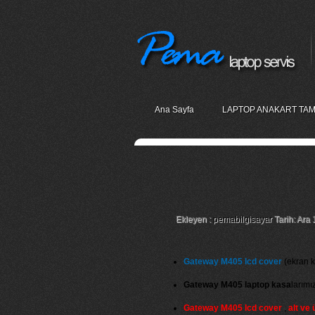
Ana Sayfa
LAPTOP ANAKART TAM
Gateway M405 Lcd 
Ekleyen :
pemabilgisayar
Tarih: Ara 
Gateway M405 lcd cover
(ekran ka
Gateway M405 laptop kasa
larımı
Gateway M405 lcd cover
,
alt ve