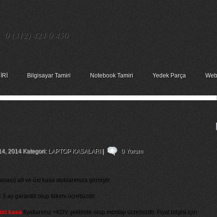
0 (312) 424 0 450
İRİ
Bilgisayar Tamiri
Notebook Tamiri
Yedek Parça
Web
Cover Alt Ve Üst Kasa
14, 2014 Kategori:
LAPTOP KASALARI
|
0 Yorum
sası) alt ve üst kasa stoklarımıza girmiştir.
z 3 ay garantili olup takımı ücretsizdir.
 üst kasa
fiyatlarımız +KDV şeklinde olup montajı ücretsizdir. Fiyat bilgisi için