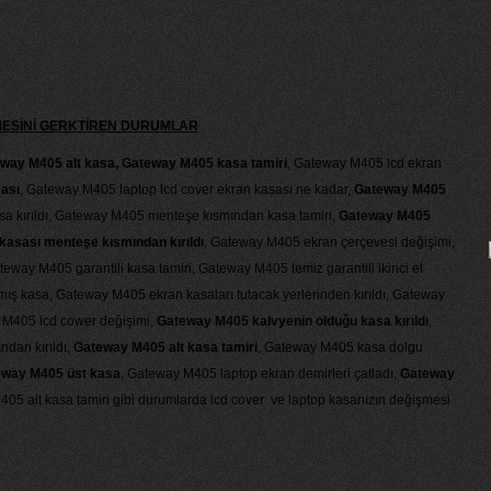
MESİNİ GERKTİREN DURUMLAR
way M405 alt kasa, Gateway M405 kasa tamiri
, Gateway M405 lcd ekran
ası
, Gateway M405 laptop lcd cover ekran kasası ne kadar,
Gateway M405
sa kırıldı, Gateway M405 menteşe kısmından kasa tamiri,
Gateway M405
asası menteşe kısmından kırıldı
, Gateway M405 ekran çerçevesi değişimi,
ay M405 garantili kasa tamiri, Gateway M405 temiz garantili ikinci el
ış kasa, Gateway M405 ekran kasaları tutacak yerlerinden kırıldı, Gateway
 M405 lcd cower değişimi,
Gateway M405 kalvyenin olduğu kasa kırıldı
,
dan kırıldı,
Gateway M405 alt kasa tamiri
, Gateway M405 kasa dolgu
way M405 üst kasa
, Gateway M405 laptop ekran demirleri çatladı,
Gateway
405 alt kasa tamiri gibi durumlarda lcd cover ve laptop kasanızın değişmesi