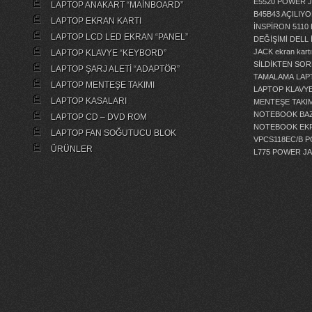
E5520 POWER 
LAPTOP ANAKART “MAİNBOARD”
B45B43 AÇILI
LAPTOP EKRAN KARTI
İNSPİRON 5110
LAPTOP LCD LED EKRAN “PANEL”
DEĞİŞİMİ
DELL 
JACK
ekran kartı
LAPTOP KLAVYE “KEYBORD”
SİLDİKTEN SOR
LAPTOP ŞARJ ALETİ “ADAPTÖR”
TAMALAMA
LAP
LAPTOP MENTEŞE TAKIMI
LAPTOP KLAVY
LAPTOP KASALARI
MENTEŞE TAKIM
NOTEBOOK BAZ
LAPTOP CD – DVD ROM
NOTEBOOK EKR
LAPTOP FAN SOĞUTUCU BLOK
VPCS118EC/B 
ÜRÜNLER
L775 POWER J