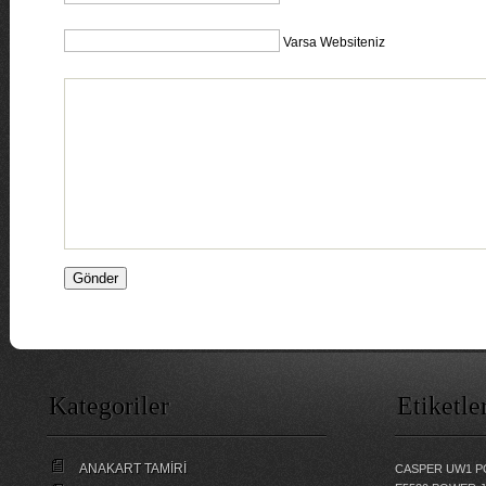
Varsa Websiteniz
Kategoriler
Etiketle
ANAKART TAMİRİ
CASPER UW1 P