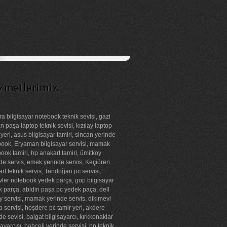
zmetlerimiz
a bilgisayar notebook teknik sevisi, gazi
 paşa laptop teknik sevisi, kızılay laptop
 yeri, asus bilgisayar tamiri, sincan yerinde
ook, Eryaman bilgisayar servisi, mamak
ook tamiri, hp anakart tamiri, ümitköy
de servis, emek yerinde servis, Keçiören
rt teknik servis, Tandoğan pc servisi,
ler notebook yedek parça, gop bilgisayar
 parça, abidin paşa pc yedek paça, dell
ay servisi, mamak yerinde servis, dikimevi
p servisi, hoşdere pc tamir yeri, akdere
de sevisi, balgat bilgisayarcı, kırkkonaklar
sayarcısı, bahçeli yerinde servisi, hp teknik