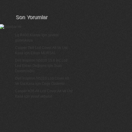
Son Yorumlar
Lg R400 Klavye
için
şevket
güneykaya
Casper Tw8 Lcd Cover Alt Ve Üst
Kasa
için
Erkan MURSAL
Dell Inspiron N5010 15.6 İnç Lcd
Led Ekran Değişimi
için
Suat
Demircioğlu
Dell İnspiron N5110 Lcd Cover Alt
Ve Üst Kasa
için
Özge Özdemir
Casper H36 Ati Lcd Cover Alt Ve Üst
Kasa
için
yusuf akbulut