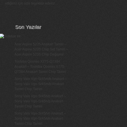
ettiğiniz için size teşekkür ederiz...
Son Yazılar
Acer Aspire 5235 Anakart Tamiri –
Acer Aspire 5235 Chip Set Tamiri –
Acer Aspire 5235 Chip Değişimi
Toshiba Qosmio X775-Q7384
Anakart – Toshiba Qosmio X775-
Q7384 Anakart Tamiri Chip Tamiri
Sony Vaio Vgn-Sr45m/b Anakart –
Sony Vaio Vgn-Sr45m/b Anakart
Tamiri Chip Tamiri
Sony Vaio Vgn-Sr45h/p Anakart –
Sony Vaio Vgn-Sr45h/p Anakart
Tamiri Chip Tamiri
Sony Vaio Vgn-Sr45h/n Anakart –
Sony Vaio Vgn-Sr45h/n Anakart
Tamiri Chip Tamiri