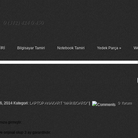
0 (312) 424 0 450
İRİ
Bilgisayar Tamiri
Notebook Tamiri
Yedek Parça
»
We
art – Gateway Nv78 Anakart Tamiri Chip
6, 2014 Kategori:
LAPTOP ANAKART "MAİNBOARD"
|
0 Yorum
ıza girmiştir.
 orijinal olup 3 ay garantilidir.