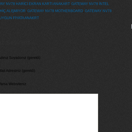
AY NV78 HARİCİ EKRAN KARTI ANAKART
,
GATEWAY NV78 İNTEL
HİÇ ALIŞMIYOR
,
GATEWAY NV78 MOTHERBOARD
,
GATEWAY NV78
UYGUN FİYATA ANAKRT
 Seviniriz...
dınız Soyadonız (gerekli)
ail Adresiniz (gerekli)
Varsa Websiteniz