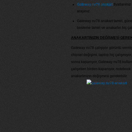
Gateway nv78 anakart
fiyatlarımız
arayınız.
Gateway nv78 anakart tamiri, güney
besleme tamiri ve anakartın hiç ça
ANAKARTINIZIN DEĞİŞMESİ GER
Gateway nv78 çalışıyor görüntü vermiy
chipset değişimi, laptop hiç çalışmıyo
sonra kapanıyor, Gateway nv78 kullan
çalışırken birden kapanıyor, notebook b
anakartınızın değişmesi gerekebilir.