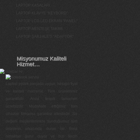
LAPTOP KASALARI
LAPTOP KLAVYE "KEYBORD"
LAPTOP LCD LED EKRAN "PANEL"
LAPTOP MENTEŞE TAKIMI
LAPTOP ŞARJ ALETİ "ADAPTÖR"
Misyonumuz Kaliteli
Hizmet…
Laptop yedek parçada uygun, hesaplı fiyat
ve kaliteli malzeme. Tüm ürünlerimiz
garantilidir. Arıza tespiti tamamen
ücretsizdir. Müdahale ettiğimiz tüm
cihazlar firmamız garantisi altındadır. Siz
değerli müşterilerimize sunduğumuz tüm
ürünlerin arkasında duran bir firma
olmaktan gurur duyar ve bizi tercih