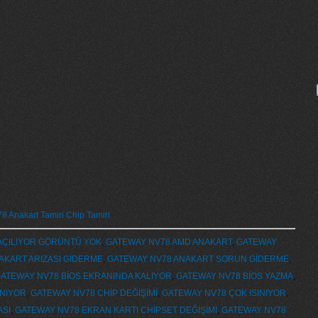
 Anakart Tamiri Chip Tamiri
AÇILIYOR GÖRÜNTÜ YOK
,
GATEWAY NV78 AMD ANAKART
,
GATEWAY
AKART ARIZASI GİDERME
,
GATEWAY NV78 ANAKART SORUN GİDERME
,
ATEWAY NV78 BİOS EKRANINDA KALIYOR
,
GATEWAY NV78 BİOS YAZMA
,
ANIYOR
,
GATEWAY NV78 CHİP DEĞİŞİMİ
,
GATEWAY NV78 ÇOK ISINIYOR
,
ASI
,
GATEWAY NV78 EKRAN KARTI CHİPSET DEĞİŞİMİ
,
GATEWAY NV78