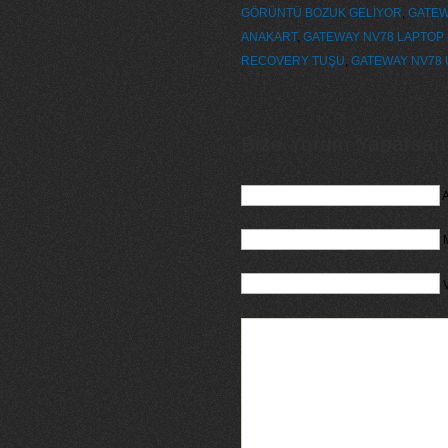
GÖRÜNTÜ BOZUK GELİYOR
,
GATEW
ANAKART
,
GATEWAY NV78 LAPTOP 
RECOVERY TUŞU
,
GATEWAY NV78 
Bize Yorum Yaparsanız
A
M