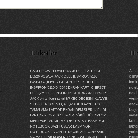
Etiketler
Hi
Ankar
CASPER UW1 POWER JACK
DELL LATİTUDE
osman
E5520 POWER JACK
DELL İNSPİRON 5110
tamir
B45B43 AÇILIYOR GÖRÜNTÜ YOK
DELL
noteb
İNSPİRON 5110 B45B43 EKRAN KARTI CHİPSET
”
noteb
DEĞİŞİMİ
DELL İNSPİRON 5110 B45B43 POWER
yerin
JACK
ekran kartı tamiri
hP KBC DEĞİŞİMİ
KLAVYE
anaka
SİLDİKTEN SORNA ÇALIŞMADI
KLAVYE TUŞ
beşev
TAMALAMA
LAPTOP EKRAN DEMİŞLERİ KIRILDI
yedek
LAPTOP KLAVYESİNE KOLA DÖKÜLDÜ
LAPTOP
kızıl
MENTEŞE TAKIMI
LAPTOP TUŞLARI BASMIYOR
lapto
NOTEBOOK BAZI TUŞLAR BASMIYOR
yerin
NOTEBOOK EKRAN TUTACAKLARI
SONY VAİO
bilgi
VPCS118EC/B POWER JACK
TOSHİBA SATELLİTE