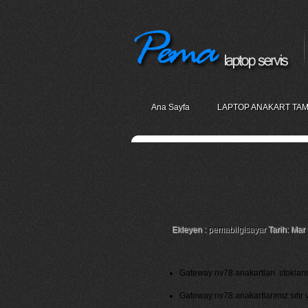
Ana Sayfa
LAPTOP ANAKART TAM
Gateway Nv78 Anak
Tamiri
Ekleyen :
pemabilgisayar
Tarih: Mar 
Gateway nv78 anakartları stoklarım
Gateway nv78 anakartlarımız sıfır ve