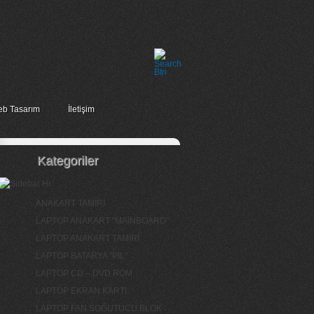
b Tasarım
İletişim
Kategoriler
ANAKART TAMİRİ
LAPTOP ANAKART "MAİNBOARD"
LAPTOP ANAKART TAMİRİ
LAPTOP BATARYA "PİL"
LAPTOP CD – DVD ROM
LAPTOP EKRAN KARTI
LAPTOP FAN SOĞUTUCU BLOK