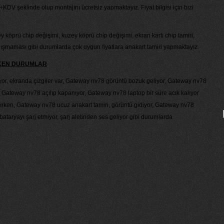
 +KDV şeklinde olup montajını ücretsiz yapmaktayız. Fiyat bilgisi için bizi
 köprü chip değişimi, kuzey köprü chip değişimi, ekran kartı chip tamiri,
lışmaması gibi durumlarda çok uygun fiyatlara anakart tamiri yapmaktayız.
EKEN DURUMLAR
or, ekranda çizgiler var, Gateway nv78 görüntü bozuk geliyor, Gateway nv78
r, Gateway nv78 açılıp kapanıyor, Gateway nv78 laptop bir süre acık kalıyor
ırken, Gateway nv78 ucuz anakart tamiri, görüntü gidiyor, Gateway nv78
ataryayı şarj etmiyor, şarj aletinden ses geliyor gibi durumlarda