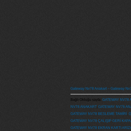
Gateway Nv78 Anakart – Gateway Nv78
Bağlı Olduğu sayfa:
GATEWAY NV78 
NV78 ANAKART
,
GATEWAY NV78 AN
GATEWAY NV78 BESLEME TAMİRİ
,
G
GATEWAY NV78 ÇALIŞIP GERİ KAP
GATEWAY NV78 EKRAN KARTI ARIZ