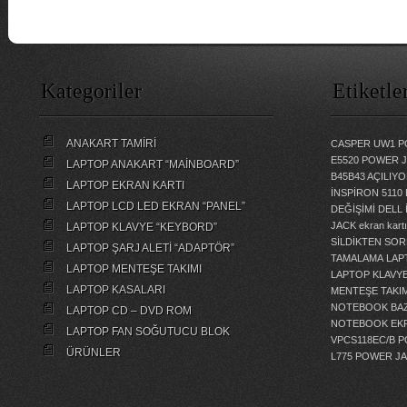
Kategoriler
Etiketle
ANAKART TAMİRİ
CASPER UW1 P
E5520 POWER 
LAPTOP ANAKART “MAİNBOARD”
B45B43 AÇILI
LAPTOP EKRAN KARTI
İNSPİRON 5110
LAPTOP LCD LED EKRAN “PANEL”
DEĞİŞİMİ
DELL 
JACK
ekran kartı
LAPTOP KLAVYE “KEYBORD”
SİLDİKTEN SOR
LAPTOP ŞARJ ALETİ “ADAPTÖR”
TAMALAMA
LAP
LAPTOP MENTEŞE TAKIMI
LAPTOP KLAVY
LAPTOP KASALARI
MENTEŞE TAKIM
NOTEBOOK BAZ
LAPTOP CD – DVD ROM
NOTEBOOK EKR
LAPTOP FAN SOĞUTUCU BLOK
VPCS118EC/B 
ÜRÜNLER
L775 POWER J