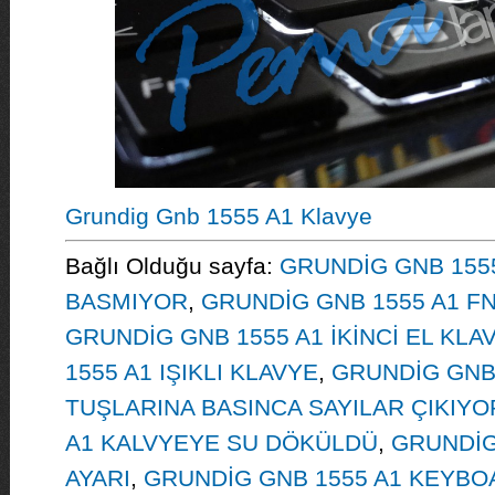
Grundig Gnb 1555 A1 Klavye
Bağlı Olduğu sayfa:
GRUNDİG GNB 1555
BASMIYOR
,
GRUNDİG GNB 1555 A1 FN
GRUNDİG GNB 1555 A1 İKİNCİ EL KLA
1555 A1 IŞIKLI KLAVYE
,
GRUNDİG GNB 
TUŞLARINA BASINCA SAYILAR ÇIKIYO
A1 KALVYEYE SU DÖKÜLDÜ
,
GRUNDİG
AYARI
,
GRUNDİG GNB 1555 A1 KEYBO