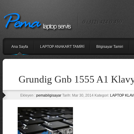
0 (312) 424 0 450
Ana Sayfa
LAPTOP ANAKART TAMİRİ
Bilgisayar Tamiri
Grundig Gnb 1555 A1 Klav
Ekleyen :
pemabilgisayar
Tarih: Mar 30, 2014 Kategori:
LAPTOP KLAV