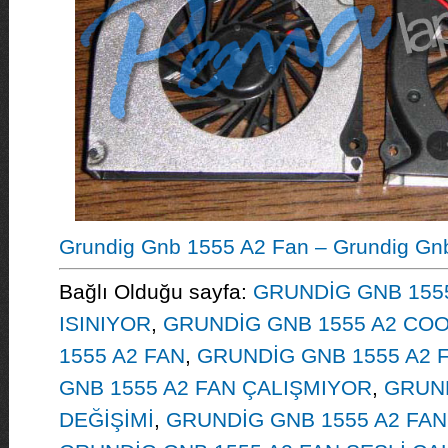
Grundig Gnb 1555 A2 Fan – Grundig Gn
Bağlı Olduğu sayfa:
GRUNDİG GNB 1555
ISINIYOR
,
GRUNDİG GNB 1555 A2 CO
1555 A2 FAN
,
GRUNDİG GNB 1555 A2 F
GNB 1555 A2 FAN ÇALIŞMIYOR
,
GRUND
DEĞİŞİMİ
,
GRUNDİG GNB 1555 A2 FAN 