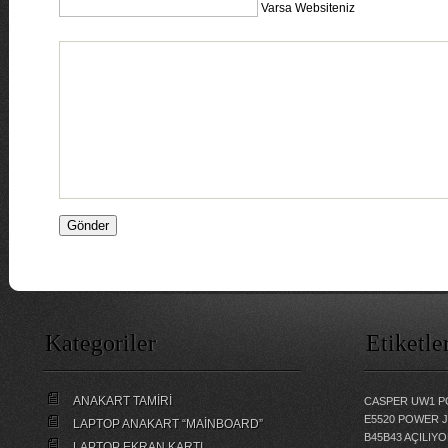
Varsa Websiteniz
Kategoriler
Etiketle
ANAKART TAMİRİ
CASPER UW1 P
E5520 POWER 
LAPTOP ANAKART “MAİNBOARD”
B45B43 AÇILI
LAPTOP EKRAN KARTI