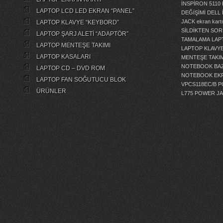
İNSPİRON 5110
LAPTOP LCD LED EKRAN “PANEL”
DEĞİŞİMİ
DELL 
JACK
ekran kartı
LAPTOP KLAVYE “KEYBORD”
SİLDİKTEN SOR
LAPTOP ŞARJ ALETİ “ADAPTÖR”
TAMALAMA
LAP
LAPTOP MENTEŞE TAKIMI
LAPTOP KLAVY
LAPTOP KASALARI
MENTEŞE TAKIM
NOTEBOOK BAZ
LAPTOP CD – DVD ROM
NOTEBOOK EKR
LAPTOP FAN SOĞUTUCU BLOK
VPCS118EC/B 
ÜRÜNLER
L775 POWER J