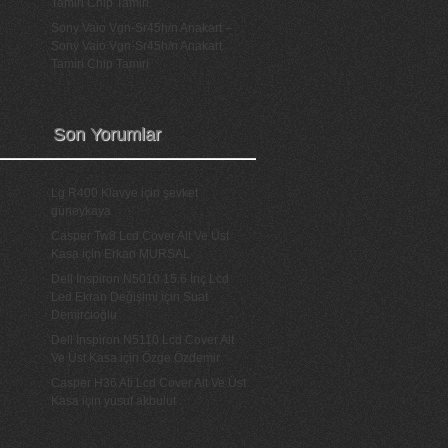
Tamiri Chip Tamiri
Sony Vaio Vgn-Sr45h/n Anakart –
Sony Vaio Vgn-Sr45h/n Anakart
Tamiri Chip Tamiri
Son Yorumlar
Lg R400 Klavye
için
şevket
güneykaya
Casper Tw8 Lcd Cover Alt Ve Üst
Kasa
için
Erkan MURSAL
Dell Inspiron N5010 15.6 İnç Lcd
Led Ekran Değişimi
için
Suat
Demircioğlu
Dell İnspiron N5110 Lcd Cover Alt
Ve Üst Kasa
için
Özge Özdemir
Casper H36 Ati Lcd Cover Alt Ve Üst
Kasa
için
yusuf akbulut