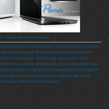
ri – Grundig Gnb 1556 A1 Ekran Kartı
56 A1 BİLGİSAYAR ACILIP KAPANIYOR
,
GRUNDİG GNB 1556 A1 EKRAN
 EKRAN KARTI ÇALIŞMIYOR
,
GRUNDİG GNB 1556 A1 EKRAN KARTI
KRAN KARTI REBALLİNG
,
GRUNDİG GNB 1556 A1 EKRAN KARTI
RAN KARTI VGA ARIZASI
,
GRUNDİG GNB 1556 A1 EKRAN KARTI YANDI
,
 ÇALIŞIYOR GÖRÜNTÜ GELMİYOR
,
GRUNDİG GNB 1556 A1 NOTEBOOK
NDİG GNB 1556 A1 NVİDİA EKRAN KARTI
,
GRUNDİG GNB 1556 A1
NB 1556 A1 SIFIR GARNTİLİ EKRAN KARTI
 Seviniriz...