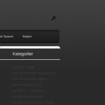
b Tasarım
İletişim
Kategoriler
ANAKART TAMİRİ
LAPTOP ANAKART "MAİNBOARD"
LAPTOP ANAKART TAMİRİ
LAPTOP BATARYA "PİL"
LAPTOP CD – DVD ROM
LAPTOP EKRAN KARTI
LAPTOP FAN SOĞUTUCU BLOK