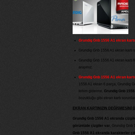
Grundig Gnb 1556 A1 ekran kartı
Grundig Gnb 1556 A1 ekran kartı sıfı
Grundig Gnb 1556 A1 ekran kartı fiya
arayınız.
Grundig Gnb 1556 A1 ekran kartı 
1556 A1 ekran 6 parça, Grundig G
lehim giderme,
Grundig Gnb 1556 
bozukluğu gibi ekran kartı sorunlar
EKRAN KARTINIZIN DEĞİŞMESİNİ
Grundig Gnb 1556 A1 ekranda çizgile
görüntüde çizgiler var
, Grundig Gnb 
Gnb 1556 A1 ekranda karakterler çı