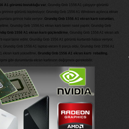
56 A1 görüntü bozukluğu var
, Grundig Gnb 1556 A1 çalışıyor görüntü
 grirince görüntü kayboluyor, Grundig Gnb 1556 A1 Windows açılınca ekran
unlara girince hata veriyor ,
Grundig Gnb 1556 A1 ekran kartı sorunları
,
ltme, Grundig Gnb 1556 A1 ekran kartı tamiri nasıl yapılır, Grundig Gnb
dig Gnb 1556 A1 ekran kartı güçlendirme
, Grundig Gnb 1556 A1 ekran altı
nasıl tamir edilir, Grundig Gnb 1556 A1 görüntü kurtarıldı hatası veriyor,
er, Grundig Gnb 1556 A1 laptop ekranı 6 parça oldu, Grundig Gnb 1556 A1
1 ekran kartı yükseltme,
Grundig Gnb 1556 A1 ekran kartı reballing
,
imi gibi durumlarda ekran kartınızın değişmesi gerekebilir.