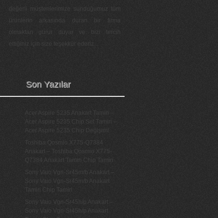
değerli müşterilerimize sunduğumuz tüm
ürünlerin arkasında duran bir firma
olmaktan gurur duyar ve bizi tercih
ettiğiniz için size teşekkür ederiz...
Son Yazılar
Acer Aspire 5235 Anakart Tamiri –
Acer Aspire 5235 Chip Set Tamiri –
Acer Aspire 5235 Chip Değişimi
Toshiba Qosmio X775-Q7384
Anakart – Toshiba Qosmio X775-
Q7384 Anakart Tamiri Chip Tamiri
Sony Vaio Vgn-Sr45m/b Anakart –
Sony Vaio Vgn-Sr45m/b Anakart
Tamiri Chip Tamiri
Sony Vaio Vgn-Sr45h/p Anakart –
Sony Vaio Vgn-Sr45h/p Anakart