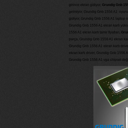
girince ekran gidiyor,
Grundig Gnb 15
gelmiyor, Grundig Gnb 1556 A1 oyuna
gidiyor, Grundig Gnb 1556 A1 laptop oy
Grundig Gnb 1556 A1 ekran kartı yükse
1556 A1 ekran kartı tamir fiyatları,
Grun
parça, Grundig Gnb 1556 A1 ekran kartı 
Grundig Gnb 1556 A1 ekran kartı driv
ekran kartı driver, Grundig Gnb 1556 A
Grundig Gnb 1556 A1 vga chipset değiş