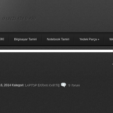
0 (312) 424 0 450
İRİ
Bilgisayar Tamiri
Notebook Tamiri
Yedek Parça
»
We
1 Ekran Kartı Tamiri – Grundig Gnb 1556
16, 2014 Kategori:
LAPTOP EKRAN KARTI
|
0 Yorum