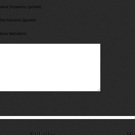
dınız Soyadonız (gerekli)
ail Adresiniz (gerekli)
Varsa Websiteniz
Etiketler
Hi