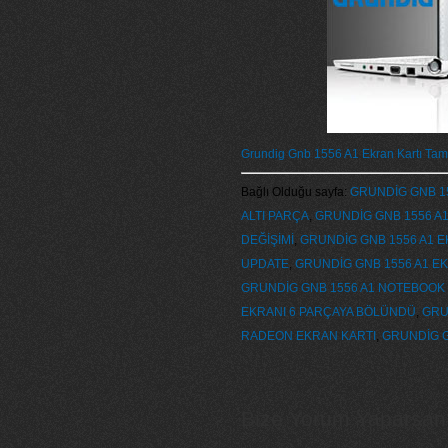
Grundig Gnb 1556 A1 Ekran Kartı Tami
Bağlı Olduğu sayfa:
GRUNDİG GNB 15
ALTI PARÇA
,
GRUNDİG GNB 1556 A1
DEĞİŞİMİ
,
GRUNDİG GNB 1556 A1 E
UPDATE
,
GRUNDİG GNB 1556 A1 EK
GRUNDİG GNB 1556 A1 NOTEBOOK
EKRANI 6 PARÇAYA BÖLÜNDÜ
,
GRU
RADEON EKRAN KARTI
,
GRUNDİG G
Bize Yorum Yaparsanız