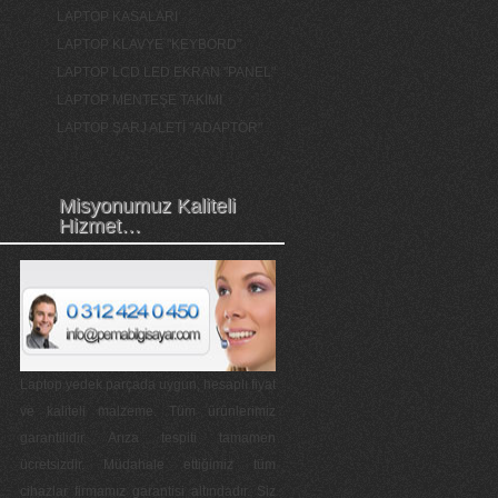
LAPTOP KASALARI
LAPTOP KLAVYE "KEYBORD"
LAPTOP LCD LED EKRAN "PANEL"
LAPTOP MENTEŞE TAKIMI
LAPTOP ŞARJ ALETİ "ADAPTÖR"
Misyonumuz Kaliteli
Hizmet…
Laptop yedek parçada uygun, hesaplı fiyat
ve kaliteli malzeme. Tüm ürünlerimiz
garantilidir. Arıza tespiti tamamen
ücretsizdir. Müdahale ettiğimiz tüm
cihazlar firmamız garantisi altındadır. Siz