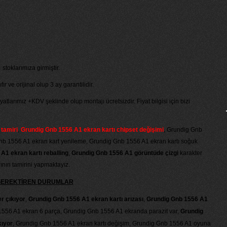
stoklarımıza girmiştir.
r ve orijinal olup 3 ay garantilidir.
tlarımız +KDV şeklinde olup montajı ücretsizdir. Fiyat bilgisi için bizi
tamiri
,
Grundig Gnb 1556 A1 ekran kartı chipset değişimi
,
Grundig Gnb
nb 1556 A1 ekran kart yenileme, Grundig Gnb 1556 A1 ekran kartı soğuk
A1 ekran kartı reballing
,
Grundig Gnb 1556 A1 görüntüde çizgi
karakter
ının tamirini yapmaktayız.
 GEREKTİREN DURUMLAR
r çıkıyor
,
Grundig Gnb 1556 A1 ekran kartı arızası
,
Grundig Gnb 1556 A1
1556 A1 ekran 6 parça, Grundig Gnb 1556 A1 ekranda parazit var,
Grundig
kıyor
, Grundig Gnb 1556 A1 ekran kartı değişim, Grundig Gnb 1556 A1 oyuna