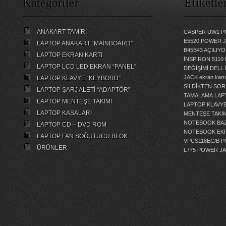
Kategoriler
Etiketle
ANAKART TAMİRİ
CASPER UW1 P
E5520 POWER 
LAPTOP ANAKART “MAİNBOARD”
B45B43 AÇILI
LAPTOP EKRAN KARTI
İNSPİRON 5110
LAPTOP LCD LED EKRAN “PANEL”
DEĞİŞİMİ
DELL 
JACK
ekran kartı
LAPTOP KLAVYE “KEYBORD”
SİLDİKTEN SOR
LAPTOP ŞARJ ALETİ “ADAPTÖR”
TAMALAMA
LAP
LAPTOP MENTEŞE TAKIMI
LAPTOP KLAVY
LAPTOP KASALARI
MENTEŞE TAKIM
NOTEBOOK BAZ
LAPTOP CD – DVD ROM
NOTEBOOK EKR
LAPTOP FAN SOĞUTUCU BLOK
VPCS118EC/B 
ÜRÜNLER
L775 POWER J