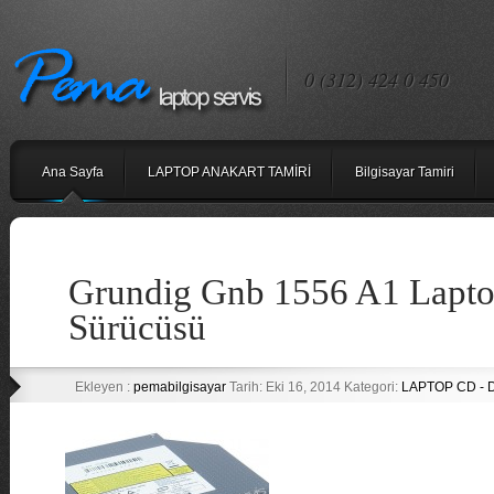
0 (312) 424 0 450
Ana Sayfa
LAPTOP ANAKART TAMİRİ
Bilgisayar Tamiri
Grundig Gnb 1556 A1 Lapt
Sürücüsü
Ekleyen :
pemabilgisayar
Tarih: Eki 16, 2014 Kategori:
LAPTOP CD -