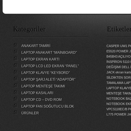
Kategoriler
Etiketle
ANAKART TAMİRİ
CASPER UW1 P
E5520 POWER 
LAPTOP ANAKART “MAİNBOARD”
B45B43 AÇILI
LAPTOP EKRAN KARTI
İNSPİRON 5110
LAPTOP LCD LED EKRAN “PANEL”
DEĞİŞİMİ
DELL 
JACK
ekran kartı
LAPTOP KLAVYE “KEYBORD”
SİLDİKTEN SOR
LAPTOP ŞARJ ALETİ “ADAPTÖR”
TAMALAMA
LAP
LAPTOP MENTEŞE TAKIMI
LAPTOP KLAVY
LAPTOP KASALARI
MENTEŞE TAKIM
NOTEBOOK BAZ
LAPTOP CD – DVD ROM
NOTEBOOK EKR
LAPTOP FAN SOĞUTUCU BLOK
VPCS118EC/B 
ÜRÜNLER
L775 POWER J