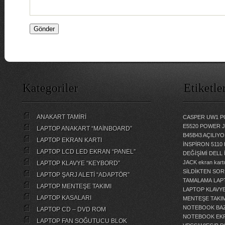
Kategoriler
Etiketle
ANAKART TAMİRİ
CASPER UW1 P
E5520 POWER 
LAPTOP ANAKART “MAİNBOARD”
B45B43 AÇILI
LAPTOP EKRAN KARTI
İNSPİRON 5110
LAPTOP LCD LED EKRAN “PANEL”
DEĞİŞİMİ
DELL 
JACK
ekran kartı
LAPTOP KLAVYE “KEYBORD”
SİLDİKTEN SOR
LAPTOP ŞARJ ALETİ “ADAPTÖR”
TAMALAMA
LAP
LAPTOP MENTEŞE TAKIMI
LAPTOP KLAVY
LAPTOP KASALARI
MENTEŞE TAKIM
NOTEBOOK BAZ
LAPTOP CD – DVD ROM
NOTEBOOK EKR
LAPTOP FAN SOĞUTUCU BLOK