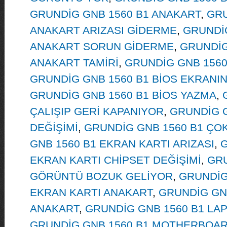
GRUNDİG GNB 1560 B1 ANAKART
,
GRU
ANAKART ARIZASI GİDERME
,
GRUNDİG
ANAKART SORUN GİDERME
,
GRUNDİG
ANAKART TAMİRİ
,
GRUNDİG GNB 1560
GRUNDİG GNB 1560 B1 BİOS EKRANI
GRUNDİG GNB 1560 B1 BİOS YAZMA
,
ÇALIŞIP GERİ KAPANIYOR
,
GRUNDİG G
DEĞİŞİMİ
,
GRUNDİG GNB 1560 B1 ÇOK
GNB 1560 B1 EKRAN KARTI ARIZASI
,
G
EKRAN KARTI CHİPSET DEĞİŞİMİ
,
GRU
GÖRÜNTÜ BOZUK GELİYOR
,
GRUNDİG
EKRAN KARTI ANAKART
,
GRUNDİG GNB
ANAKART
,
GRUNDİG GNB 1560 B1 LAP
GRUNDİG GNB 1560 B1 MOTHERBOA