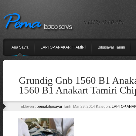
0 (312) 424 0 450
Ana Sayfa
LAPTOP ANAKART TAMİRİ
Bilgisayar Tamiri
Grundig Gnb 1560 B1 Anaka
1560 B1 Anakart Tamiri Chi
Ekleyen :
pemabilgisayar
Tarih: Mar 29, 2014 Kategori:
LAPTOP ANAK