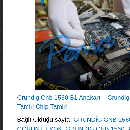
Grundig Gnb 1560 B1 Anakart – Grundig
Tamiri Chip Tamiri
Bağlı Olduğu sayfa:
GRUNDİG GNB 1560
GÖRÜNTÜ YOK
,
GRUNDİG GNB 1560 