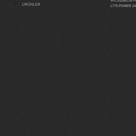
VPCS118EC/B 
ÜRÜNLER
L775 POWER J