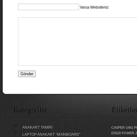
Varsa Websiteniz
Kategoriler
Etiketle
ANAKART TAMİRİ
CASPER UW1 P
E5520 POWER 
LAPTOP ANAKART “MAİNBOARD”