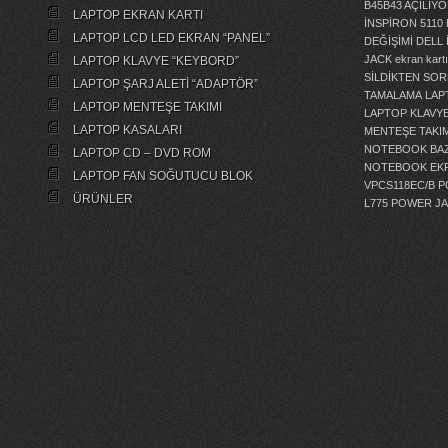
B45B43 AÇILI
LAPTOP EKRAN KARTI
İNSPİRON 5110
LAPTOP LCD LED EKRAN “PANEL”
DEĞİŞİMİ
DELL 
JACK
ekran kartı
LAPTOP KLAVYE “KEYBORD”
SİLDİKTEN SOR
LAPTOP ŞARJ ALETİ “ADAPTÖR”
TAMALAMA
LAP
LAPTOP MENTEŞE TAKIMI
LAPTOP KLAVY
LAPTOP KASALARI
MENTEŞE TAKIM
NOTEBOOK BAZ
LAPTOP CD – DVD ROM
NOTEBOOK EKR
LAPTOP FAN SOĞUTUCU BLOK
VPCS118EC/B 
ÜRÜNLER
L775 POWER J