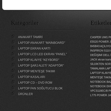
Kategoriler
Etiketle
ANAKART TAMİRİ
CASPER UW1 P
E5520 POWER 
LAPTOP ANAKART “MAİNBOARD”
B45B43 AÇILI
LAPTOP EKRAN KARTI
İNSPİRON 5110
LAPTOP LCD LED EKRAN “PANEL”
DEĞİŞİMİ
DELL 
JACK
ekran kartı
LAPTOP KLAVYE “KEYBORD”
SİLDİKTEN SOR
LAPTOP ŞARJ ALETİ “ADAPTÖR”
TAMALAMA
LAP
LAPTOP MENTEŞE TAKIMI
LAPTOP KLAVY
LAPTOP KASALARI
MENTEŞE TAKIM
NOTEBOOK BAZ
LAPTOP CD – DVD ROM
NOTEBOOK EKR
LAPTOP FAN SOĞUTUCU BLOK
VPCS118EC/B 
ÜRÜNLER
L775 POWER J