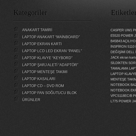
Kategoriler
Etiketle
ANAKART TAMİRİ
CASPER UW1 P
E5520 POWER 
LAPTOP ANAKART “MAİNBOARD”
B45B43 AÇILI
LAPTOP EKRAN KARTI
İNSPİRON 5110
LAPTOP LCD LED EKRAN “PANEL”
DEĞİŞİMİ
DELL 
JACK
ekran kartı
LAPTOP KLAVYE “KEYBORD”
SİLDİKTEN SOR
LAPTOP ŞARJ ALETİ “ADAPTÖR”
TAMALAMA
LAP
LAPTOP MENTEŞE TAKIMI
LAPTOP KLAVY
LAPTOP KASALARI
MENTEŞE TAKIM
NOTEBOOK BAZ
LAPTOP CD – DVD ROM
NOTEBOOK EKR
LAPTOP FAN SOĞUTUCU BLOK
VPCS118EC/B 
ÜRÜNLER
L775 POWER J