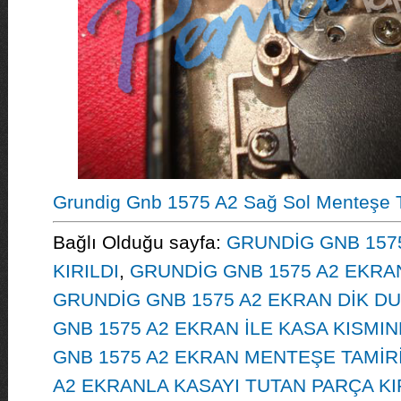
Grundig Gnb 1575 A2 Sağ Sol Menteşe 
Bağlı Olduğu sayfa:
GRUNDİG GNB 157
KIRILDI
,
GRUNDİG GNB 1575 A2 EKRAN
GRUNDİG GNB 1575 A2 EKRAN DİK 
GNB 1575 A2 EKRAN İLE KASA KISMIN
GNB 1575 A2 EKRAN MENTEŞE TAMİR
A2 EKRANLA KASAYI TUTAN PARÇA KI