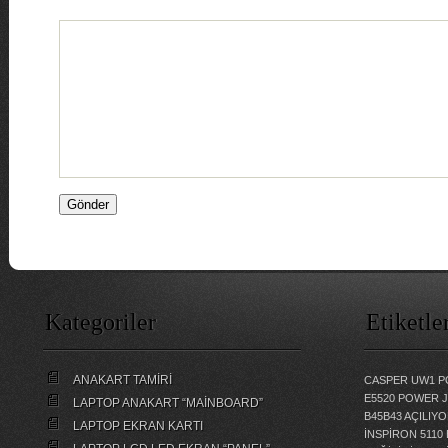
Kategoriler
Etiketle
ANAKART TAMİRİ
CASPER UW1 P
E5520 POWER 
LAPTOP ANAKART “MAİNBOARD”
B45B43 AÇILI
LAPTOP EKRAN KARTI
İNSPİRON 5110