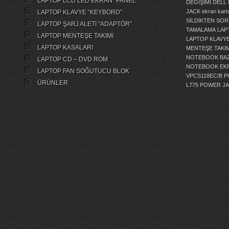
LAPTOP LCD LED EKRAN “PANEL”
DEĞİŞİMİ
DELL 
JACK
ekran kartı
LAPTOP KLAVYE “KEYBORD”
SİLDİKTEN SOR
LAPTOP ŞARJ ALETİ “ADAPTÖR”
TAMALAMA
LAP
LAPTOP MENTEŞE TAKIMI
LAPTOP KLAVY
LAPTOP KASALARI
MENTEŞE TAKIM
NOTEBOOK BAZ
LAPTOP CD – DVD ROM
NOTEBOOK EKR
LAPTOP FAN SOĞUTUCU BLOK
VPCS118EC/B 
ÜRÜNLER
L775 POWER J