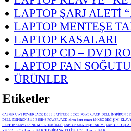
LAPTOP ŞARJ ALETİ 
LAPTOP MENTEŞE TA
LAPTOP KASALARI
LAPTOP CD – DVD R
LAPTOP FAN SOĞUT
ÜRÜNLER
Etiketler
CASPER UW1 POWER JACK
DELL LATİTUDE E5520 POWER JACK
DELL İNSPİRON 51
DELL İNSPİRON 5110 B45B43 POWER JACK
ekran kartı tamiri
hP KBC DEĞİŞİMİ
KLAVY
LAPTOP KLAVYESİNE KOLA DÖKÜLDÜ
LAPTOP MENTEŞE TAKIMI
LAPTOP TUŞLA
VPCS118EC/B POWER JACK
TOSHİBA SATELLİTE L775 POWER JACK