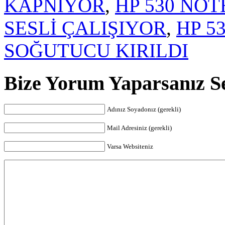
KAPNIYOR
,
HP 530 NO
SESLİ ÇALIŞIYOR
,
HP 5
SOĞUTUCU KIRILDI
Bize Yorum Yaparsanız Sev
Adınız Soyadonız (gerekli)
Mail Adresiniz (gerekli)
Varsa Websiteniz