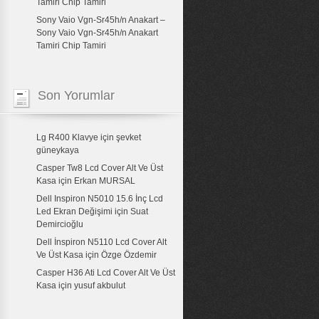
Tamiri Chip Tamiri
Sony Vaio Vgn-Sr45h/n Anakart –
Sony Vaio Vgn-Sr45h/n Anakart
Tamiri Chip Tamiri
Son Yorumlar
Lg R400 Klavye
için
şevket
güneykaya
Casper Tw8 Lcd Cover Alt Ve Üst
Kasa
için
Erkan MURSAL
Dell Inspiron N5010 15.6 İnç Lcd
Led Ekran Değişimi
için
Suat
Demircioğlu
Dell İnspiron N5110 Lcd Cover Alt
Ve Üst Kasa
için
Özge Özdemir
Casper H36 Ati Lcd Cover Alt Ve Üst
Kasa
için
yusuf akbulut