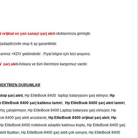
rijinal ve yan sanayi şarj aleti
stoklarımıza girmiştir.
adaptör)sıfır olup 6 ay garantilidir.
arımız +KDV şeklindedir . Fiyat bilgisi için bizi arayınız.
şarj aleti
Ankara ve tüm illerimize kargomuz vardır.
GEREKTİREN DURUMLAR
op şarj aleti
, Hp EliteBook 8400 laptop bataryasını şarj etmiyor,
Hp
 EliteBook 8400 şarj kablosu tamiri
,
Hp EliteBook 8400 şarj aleti tamiri
,
hiç çalıştırmıyor, Hp EliteBook 8400 Laptop bataryası şarj olmuyor, Hp
ok 8400 şarj aleti arızalandı,
Hp EliteBook 8400 orijinal şarj aleti
,
Hp
 Hp EliteBook 8400 notebook adaptör kablosu koptu, Hp EliteBook 8400 şarj
leti fiyatları, Hp EliteBook 8400 şarj aleti çok ısınıyor, Hp EliteBook 8400