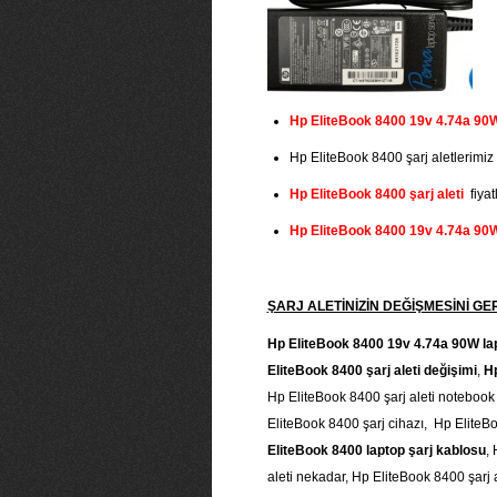
Hp EliteBook 8400 19v 4.74a 90W o
Hp EliteBook 8400 şarj aletlerimiz (
Hp EliteBook 8400 şarj aleti
fiyatl
Hp EliteBook 8400 19v 4.74a 90W 
ŞARJ ALETİNİZİN DEĞİŞMESİNİ 
Hp EliteBook 8400 19v 4.74a 90W lapt
EliteBook 8400 şarj aleti değişimi
,
Hp
Hp EliteBook 8400 şarj aleti notebook 
EliteBook 8400 şarj cihazı, Hp EliteBo
EliteBook 8400 laptop şarj kablosu
,
aleti nekadar, Hp EliteBook 8400 şarj a