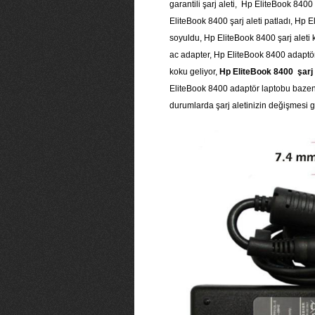
garantili şarj aleti, Hp EliteBook 840
EliteBook 8400 şarj aleti patladı, Hp 
soyuldu, Hp EliteBook 8400 şarj aleti 
ac adapter, Hp EliteBook 8400 adaptö
koku geliyor,
Hp EliteBook 8400 şarj 
EliteBook 8400 adaptör laptobu bazen ş
durumlarda şarj aletinizin değişmesi ge