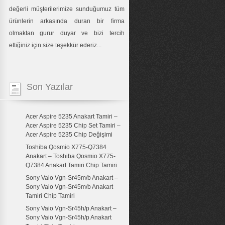
değerli müşterilerimize sunduğumuz tüm
ürünlerin arkasında duran bir firma
olmaktan gurur duyar ve bizi tercih
ettiğiniz için size teşekkür ederiz...
Son Yazılar
Acer Aspire 5235 Anakart Tamiri –
Acer Aspire 5235 Chip Set Tamiri –
Acer Aspire 5235 Chip Değişimi
Toshiba Qosmio X775-Q7384
Anakart – Toshiba Qosmio X775-
Q7384 Anakart Tamiri Chip Tamiri
Sony Vaio Vgn-Sr45m/b Anakart –
Sony Vaio Vgn-Sr45m/b Anakart
Tamiri Chip Tamiri
Sony Vaio Vgn-Sr45h/p Anakart –
Sony Vaio Vgn-Sr45h/p Anakart