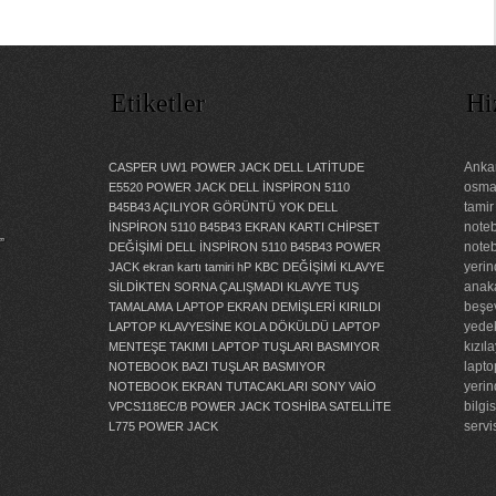
Etiketler
Hi
Ankar
CASPER UW1 POWER JACK
DELL LATİTUDE
osman
E5520 POWER JACK
DELL İNSPİRON 5110
tamir
B45B43 AÇILIYOR GÖRÜNTÜ YOK
DELL
noteb
İNSPİRON 5110 B45B43 EKRAN KARTI CHİPSET
”
noteb
DEĞİŞİMİ
DELL İNSPİRON 5110 B45B43 POWER
yerin
JACK
ekran kartı tamiri
hP KBC DEĞİŞİMİ
KLAVYE
anaka
SİLDİKTEN SORNA ÇALIŞMADI
KLAVYE TUŞ
beşev
TAMALAMA
LAPTOP EKRAN DEMİŞLERİ KIRILDI
yedek
LAPTOP KLAVYESİNE KOLA DÖKÜLDÜ
LAPTOP
kızıl
MENTEŞE TAKIMI
LAPTOP TUŞLARI BASMIYOR
lapto
NOTEBOOK BAZI TUŞLAR BASMIYOR
yerin
NOTEBOOK EKRAN TUTACAKLARI
SONY VAİO
bilgi
VPCS118EC/B POWER JACK
TOSHİBA SATELLİTE
servi
L775 POWER JACK