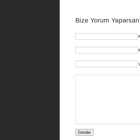
Bize Yorum Yaparsanız
A
M