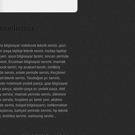
zmetlerimiz
a bilgisayar notebook teknik sevisi, gazi
 paşa laptop teknik sevisi, kızılay laptop
 yeri, asus bilgisayar tamiri, sincan yerinde
ook, Eryaman bilgisayar servisi, mamak
ook tamiri, hp anakart tamiri, ümitköy
de servis, emek yerinde servis, Keçiören
rt teknik servis, Tandoğan pc servisi,
ler notebook yedek parça, gop bilgisayar
 parça, abidin paşa pc yedek paça, dell
ay servisi, mamak yerinde servis, dikimevi
p servisi, hoşdere pc tamir yeri, akdere
de sevisi, balgat bilgisayarcı, kırkkonaklar
sayarcısı, bahçeli yerinde servisi, hp teknik
s, toshiba servisi, samsung sevisi...