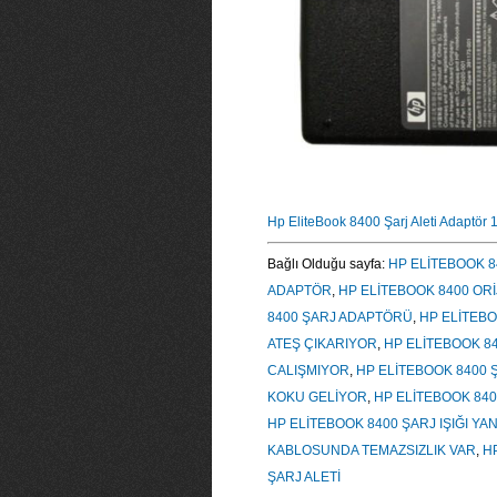
Hp EliteBook 8400 Şarj Aleti Adaptör
Bağlı Olduğu sayfa:
HP ELİTEBOOK 8
ADAPTÖR
,
HP ELİTEBOOK 8400 ORİ
8400 ŞARJ ADAPTÖRÜ
,
HP ELİTEBO
ATEŞ ÇIKARIYOR
,
HP ELİTEBOOK 84
CALIŞMIYOR
,
HP ELİTEBOOK 8400 
KOKU GELİYOR
,
HP ELİTEBOOK 840
HP ELİTEBOOK 8400 ŞARJ IŞIĞI YA
KABLOSUNDA TEMAZSIZLIK VAR
,
H
ŞARJ ALETİ