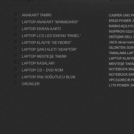
ANAKART TAMİRİ
CASPER UW1 P
E5520 POWER 
LAPTOP ANAKART “MAİNBOARD”
B45B43 AÇILI
LAPTOP EKRAN KARTI
İNSPİRON 5110
LAPTOP LCD LED EKRAN “PANEL”
DEĞİŞİMİ
DELL 
JACK
ekran kartı
LAPTOP KLAVYE “KEYBORD”
SİLDİKTEN SOR
LAPTOP ŞARJ ALETİ “ADAPTÖR”
TAMALAMA
LAP
LAPTOP MENTEŞE TAKIMI
LAPTOP KLAVY
LAPTOP KASALARI
MENTEŞE TAKIM
NOTEBOOK BAZ
LAPTOP CD – DVD ROM
NOTEBOOK EKR
LAPTOP FAN SOĞUTUCU BLOK
VPCS118EC/B 
ÜRÜNLER
L775 POWER J