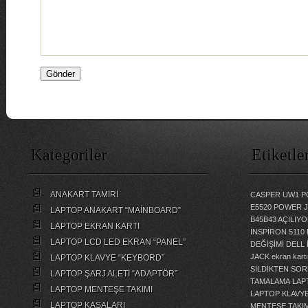
Kategoriler
Etiketle
ANAKART TAMİRİ
CASPER UW1 P
E5520 POWER 
LAPTOP ANAKART “MAİNBOARD”
B45B43 AÇILI
LAPTOP EKRAN KARTI
İNSPİRON 5110
LAPTOP LCD LED EKRAN “PANEL”
DEĞİŞİMİ
DELL 
JACK
ekran kartı
LAPTOP KLAVYE “KEYBORD”
SİLDİKTEN SOR
LAPTOP ŞARJ ALETİ “ADAPTÖR”
TAMALAMA
LAP
LAPTOP MENTEŞE TAKIMI
LAPTOP KLAVY
LAPTOP KASALARI
MENTEŞE TAKIM