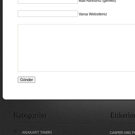
Mail Adresiniz (gerekli)
Varsa Websiteniz
Kategoriler
Etiketle
ANAKART TAMİRİ
CASPER UW1 P