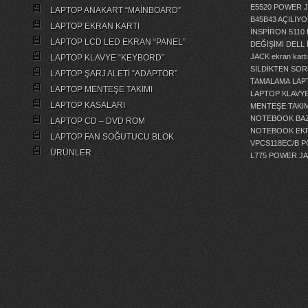
E5520 POWER 
LAPTOP ANAKART “MAİNBOARD”
B45B43 AÇILI
LAPTOP EKRAN KARTI
İNSPİRON 5110
LAPTOP LCD LED EKRAN “PANEL”
DEĞİŞİMİ
DELL 
JACK
ekran kartı
LAPTOP KLAVYE “KEYBORD”
SİLDİKTEN SOR
LAPTOP ŞARJ ALETİ “ADAPTÖR”
TAMALAMA
LAP
LAPTOP MENTEŞE TAKIMI
LAPTOP KLAVY
LAPTOP KASALARI
MENTEŞE TAKIM
NOTEBOOK BAZ
LAPTOP CD – DVD ROM
NOTEBOOK EKR
LAPTOP FAN SOĞUTUCU BLOK
VPCS118EC/B 
ÜRÜNLER
L775 POWER J