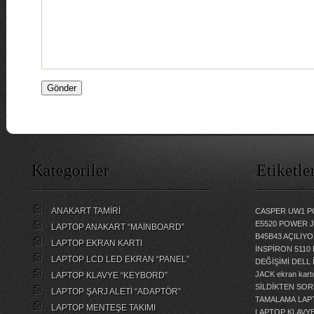
Kategoriler
Etiketle
ANAKART TAMİRİ
CASPER UW1 P
E5520 POWER 
LAPTOP ANAKART “MAİNBOARD”
B45B43 AÇILI
LAPTOP EKRAN KARTI
İNSPİRON 5110
LAPTOP LCD LED EKRAN “PANEL”
DEĞİŞİMİ
DELL 
JACK
ekran kartı
LAPTOP KLAVYE “KEYBORD”
SİLDİKTEN SOR
LAPTOP ŞARJ ALETİ “ADAPTÖR”
TAMALAMA
LAP
LAPTOP MENTEŞE TAKIMI
LAPTOP KLAVY