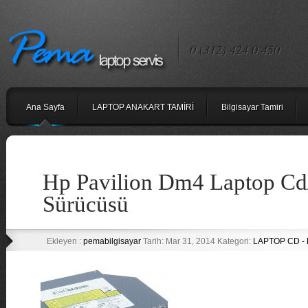
0 (312) 424 0 450
Ana Sayfa
LAPTOP ANAKART TAMİRİ
Bilgisayar Tamiri
Hp Pavilion Dm4 Laptop C
Sürücüsü
Ekleyen :
pemabilgisayar
Tarih: Mar 31, 2014 Kategori:
LAPTOP CD -