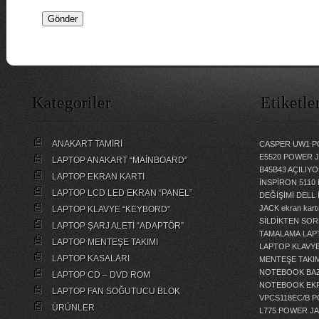
Kategoriler
Etiketle
ANAKART TAMİRİ
CASPER UW1 P
E5520 POWER 
LAPTOP ANAKART “MAİNBOARD”
B45B43 AÇILI
LAPTOP EKRAN KARTI
İNSPİRON 5110
LAPTOP LCD LED EKRAN “PANEL”
DEĞİŞİMİ
DELL 
JACK
ekran kartı
LAPTOP KLAVYE “KEYBORD”
SİLDİKTEN SOR
LAPTOP ŞARJ ALETİ “ADAPTÖR”
TAMALAMA
LAP
LAPTOP MENTEŞE TAKIMI
LAPTOP KLAVY
LAPTOP KASALARI
MENTEŞE TAKIM
NOTEBOOK BAZ
LAPTOP CD – DVD ROM
NOTEBOOK EKR
LAPTOP FAN SOĞUTUCU BLOK
VPCS118EC/B 
ÜRÜNLER
L775 POWER J