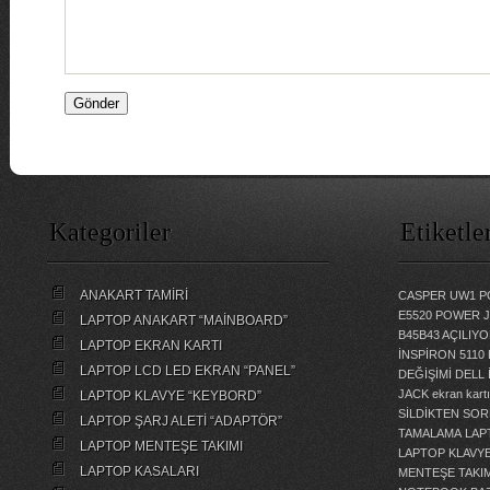
Kategoriler
Etiketle
ANAKART TAMİRİ
CASPER UW1 P
E5520 POWER 
LAPTOP ANAKART “MAİNBOARD”
B45B43 AÇILI
LAPTOP EKRAN KARTI
İNSPİRON 5110
LAPTOP LCD LED EKRAN “PANEL”
DEĞİŞİMİ
DELL 
JACK
ekran kartı
LAPTOP KLAVYE “KEYBORD”
SİLDİKTEN SOR
LAPTOP ŞARJ ALETİ “ADAPTÖR”
TAMALAMA
LAP
LAPTOP MENTEŞE TAKIMI
LAPTOP KLAVY
LAPTOP KASALARI
MENTEŞE TAKIM