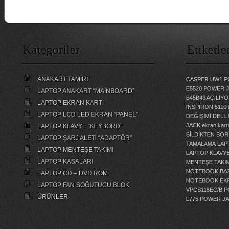
Kategoriler
Etiketle
ANAKART TAMİRİ
CASPER UW1 P
E5520 POWER 
LAPTOP ANAKART “MAİNBOARD”
B45B43 AÇILI
LAPTOP EKRAN KARTI
İNSPİRON 5110
LAPTOP LCD LED EKRAN “PANEL”
DEĞİŞİMİ
DELL 
JACK
ekran kartı
LAPTOP KLAVYE “KEYBORD”
SİLDİKTEN SOR
LAPTOP ŞARJ ALETİ “ADAPTÖR”
TAMALAMA
LAP
LAPTOP MENTEŞE TAKIMI
LAPTOP KLAVY
LAPTOP KASALARI
MENTEŞE TAKIM
NOTEBOOK BAZ
LAPTOP CD – DVD ROM
NOTEBOOK EKR
LAPTOP FAN SOĞUTUCU BLOK
VPCS118EC/B 
ÜRÜNLER
L775 POWER J