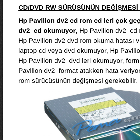
CD/DVD RW SÜRÜSÜNÜN DEĞİŞMES
Hp Pavilion dv2 cd rom cd leri çok ge
dv2 cd okumuyor
, Hp Pavilion dv2 cd 
Hp Pavilion dv2 dvd rom okuma hatası ve
laptop cd veya dvd okumuyor, Hp Pavilio
Hp Pavilion dv2 dvd leri okumuyor, form
Pavilion dv2 format atakken hata veriyo
rom sürücüsünün değişmesi gerekebilir.