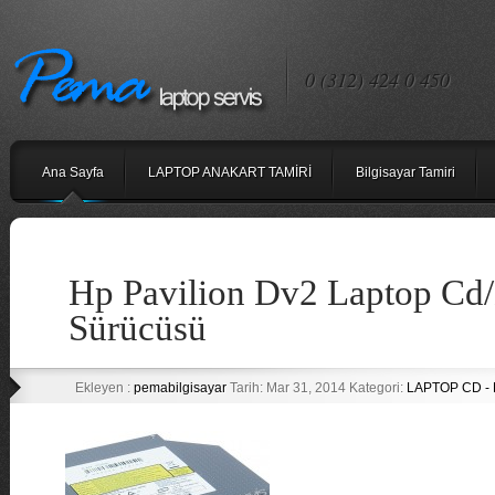
0 (312) 424 0 450
Ana Sayfa
LAPTOP ANAKART TAMİRİ
Bilgisayar Tamiri
Hp Pavilion Dv2 Laptop C
Sürücüsü
Ekleyen :
pemabilgisayar
Tarih: Mar 31, 2014 Kategori:
LAPTOP CD -