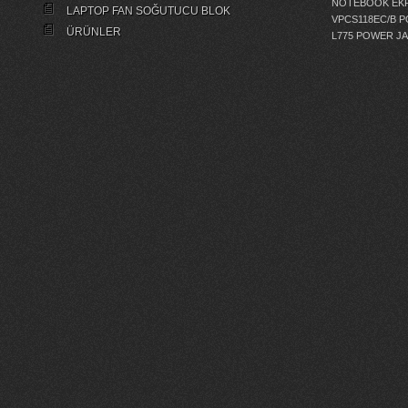
NOTEBOOK EKR
LAPTOP FAN SOĞUTUCU BLOK
VPCS118EC/B 
ÜRÜNLER
L775 POWER J