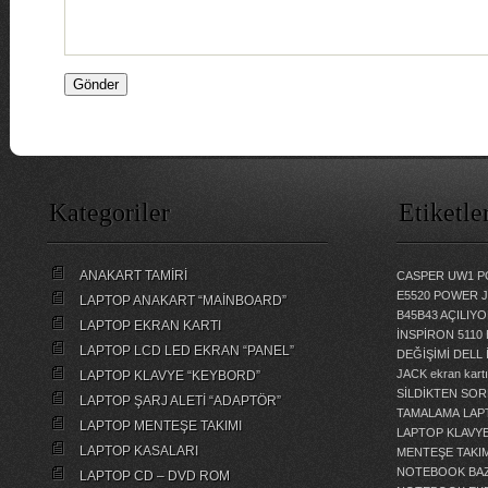
Kategoriler
Etiketle
ANAKART TAMİRİ
CASPER UW1 P
E5520 POWER 
LAPTOP ANAKART “MAİNBOARD”
B45B43 AÇILI
LAPTOP EKRAN KARTI
İNSPİRON 5110
LAPTOP LCD LED EKRAN “PANEL”
DEĞİŞİMİ
DELL 
JACK
ekran kartı
LAPTOP KLAVYE “KEYBORD”
SİLDİKTEN SOR
LAPTOP ŞARJ ALETİ “ADAPTÖR”
TAMALAMA
LAP
LAPTOP MENTEŞE TAKIMI
LAPTOP KLAVY
LAPTOP KASALARI
MENTEŞE TAKIM
NOTEBOOK BAZ
LAPTOP CD – DVD ROM