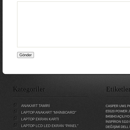
Kategoriler
Etiketle
ANAKART TAMİRİ
CASPER UW1 P
E5520 POWER 
LAPTOP ANAKART “MAİNBOARD”
B45B43 AÇILI
LAPTOP EKRAN KARTI
İNSPİRON 5110
LAPTOP LCD LED EKRAN “PANEL”
DEĞİŞİMİ
DELL 