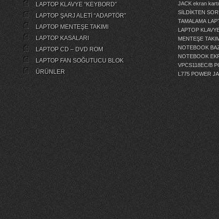
JACK
ekran kartı
LAPTOP KLAVYE “KEYBORD”
SİLDİKTEN SOR
LAPTOP ŞARJ ALETİ “ADAPTÖR”
TAMALAMA
LAP
LAPTOP MENTEŞE TAKIMI
LAPTOP KLAVY
LAPTOP KASALARI
MENTEŞE TAKIM
NOTEBOOK BAZ
LAPTOP CD – DVD ROM
NOTEBOOK EKR
LAPTOP FAN SOĞUTUCU BLOK
VPCS118EC/B 
ÜRÜNLER
L775 POWER J