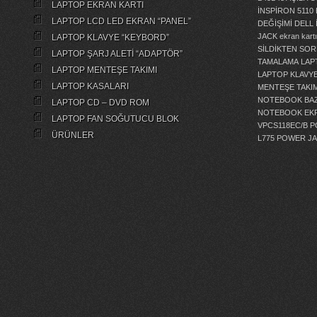
LAPTOP EKRAN KARTI
İNSPİRON 5110
LAPTOP LCD LED EKRAN “PANEL”
DEĞİŞİMİ
DELL 
JACK
ekran kartı
LAPTOP KLAVYE “KEYBORD”
SİLDİKTEN SOR
LAPTOP ŞARJ ALETİ “ADAPTÖR”
TAMALAMA
LAP
LAPTOP MENTEŞE TAKIMI
LAPTOP KLAVY
LAPTOP KASALARI
MENTEŞE TAKIM
NOTEBOOK BAZ
LAPTOP CD – DVD ROM
NOTEBOOK EKR
LAPTOP FAN SOĞUTUCU BLOK
VPCS118EC/B 
ÜRÜNLER
L775 POWER J