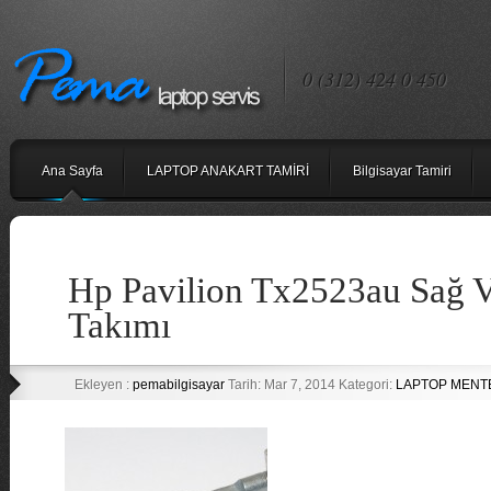
0 (312) 424 0 450
Ana Sayfa
LAPTOP ANAKART TAMİRİ
Bilgisayar Tamiri
Hp Pavilion Tx2523au Sağ V
Takımı
Ekleyen :
pemabilgisayar
Tarih: Mar 7, 2014 Kategori:
LAPTOP MENTE