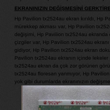
EKRANINIZIN DEĞİŞMESİNİ GERKTİ
Hp Pavilion tx2524au ekran kırıldı, Hp P
mürekkep akması var, Hp Pavilion tx25
değişimi, Hp Pavilion tx2524au ekranda 
çizgiler var, Hp Pavilion tx2524au ekran
gidiyor, Hp Pavilion tx2524au ekran doku
Pavilion tx2524au ekranın içinde lekeler 
tx2524au ekran da çok zor görünen görün
tx2524au floresan yanmıyor, Hp Pavilion
yok gibi durumlarda ekranınızın değişmes