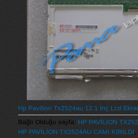
Hp Pavilion Tx2524au 12.1 İnç Lcd Ekra
Bağlı Olduğu sayfa:
HP PAVİLİON TX25
HP PAVİLİON TX2524AU CAMI KIRILDI
,