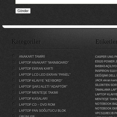
Kategoriler
Etiketle
ANAKART TAMİRİ
CASPER UW1 P
E5520 POWER 
LAPTOP ANAKART “MAİNBOARD”
B45B43 AÇILI
LAPTOP EKRAN KARTI
İNSPİRON 5110
LAPTOP LCD LED EKRAN “PANEL”
DEĞİŞİMİ
DELL 
JACK
ekran kartı
LAPTOP KLAVYE “KEYBORD”
SİLDİKTEN SOR
LAPTOP ŞARJ ALETİ “ADAPTÖR”
TAMALAMA
LAP
LAPTOP MENTEŞE TAKIMI
LAPTOP KLAVY
LAPTOP KASALARI
MENTEŞE TAKIM
NOTEBOOK BAZ
LAPTOP CD – DVD ROM
NOTEBOOK EKR
LAPTOP FAN SOĞUTUCU BLOK
VPCS118EC/B 
ÜRÜNLER