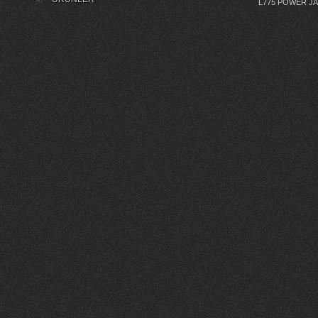
L775 POWER J