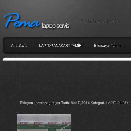
0 (312) 424 0 450
Ana Sayfa
LAPTOP ANAKART TAMİRİ
Bilgisayar Tamiri
Hp Pavilion Tx2524au 12.1 
Değişimi
Ekleyen :
pemabilgisayar
Tarih: Mar 7, 2014 Kategori:
LAPTOP LCD L