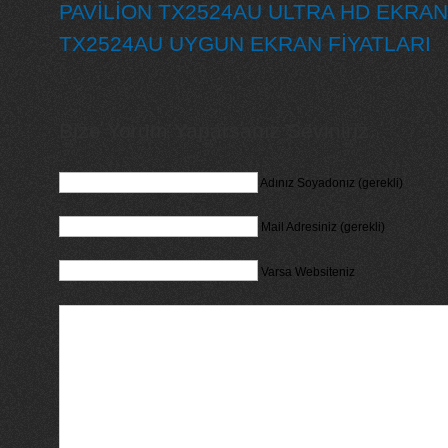
PAVİLİON TX2524AU ULTRA HD EKRAN
TX2524AU UYGUN EKRAN FİYATLARI
Bize Yorum Yaparsanız Seviniriz...
Adınız Soyadonız (gerekli)
Mail Adresiniz (gerekli)
Varsa Websiteniz