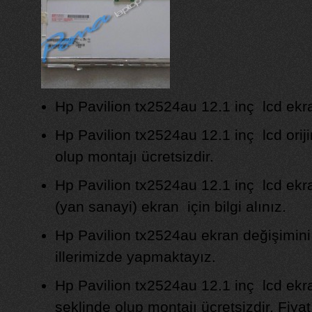
Hp Pavilion tx2524au 12.1 inç lcd ekran
Hp Pavilion tx2524au 12.1 inç lcd orijin
olup montajı ücretsizdir.
Hp Pavilion tx2524au 12.1 inç lcd ekra
(yan sanayi) ekran için bilgi alınız.
Hp Pavilion tx2524au ekran değişimini
illerimizde yapmaktayız.
Hp Pavilion tx2524au 12.1 inç lcd ekr
şeklinde olup montajı ücretsizdir. Fiyat b