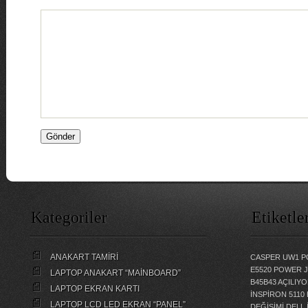
Kategoriler
Etiketle
ANAKART TAMİRİ
CASPER UW1 P
E5520 POWER 
LAPTOP ANAKART “MAİNBOARD”
B45B43 AÇILI
LAPTOP EKRAN KARTI
İNSPİRON 5110
LAPTOP LCD LED EKRAN “PANEL”
DEĞİŞİMİ
DELL 