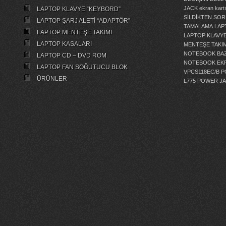
JACK
ekran kartı
LAPTOP KLAVYE “KEYBORD”
SİLDİKTEN SOR
LAPTOP ŞARJ ALETİ “ADAPTÖR”
TAMALAMA
LAP
LAPTOP MENTEŞE TAKIMI
LAPTOP KLAVY
LAPTOP KASALARI
MENTEŞE TAKIM
NOTEBOOK BAZ
LAPTOP CD – DVD ROM
NOTEBOOK EKR
LAPTOP FAN SOĞUTUCU BLOK
VPCS118EC/B 
ÜRÜNLER
L775 POWER J