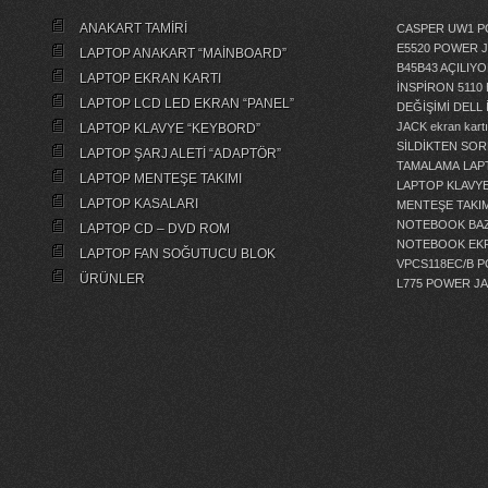
ANAKART TAMİRİ
CASPER UW1 P
E5520 POWER 
LAPTOP ANAKART “MAİNBOARD”
B45B43 AÇILI
LAPTOP EKRAN KARTI
İNSPİRON 5110
LAPTOP LCD LED EKRAN “PANEL”
DEĞİŞİMİ
DELL 
JACK
ekran kartı
LAPTOP KLAVYE “KEYBORD”
SİLDİKTEN SOR
LAPTOP ŞARJ ALETİ “ADAPTÖR”
TAMALAMA
LAP
LAPTOP MENTEŞE TAKIMI
LAPTOP KLAVY
LAPTOP KASALARI
MENTEŞE TAKIM
NOTEBOOK BAZ
LAPTOP CD – DVD ROM
NOTEBOOK EKR
LAPTOP FAN SOĞUTUCU BLOK
VPCS118EC/B 
ÜRÜNLER
L775 POWER J